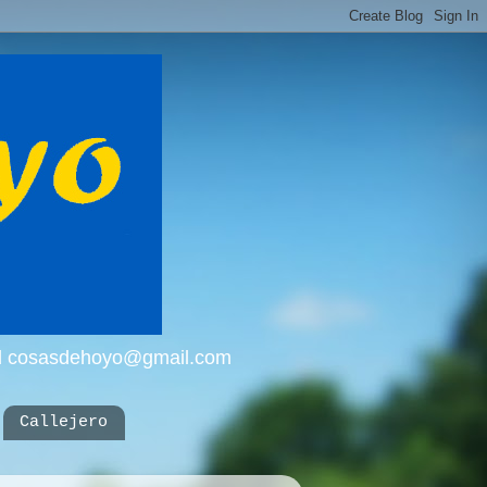
mail cosasdehoyo@gmail.com
Callejero