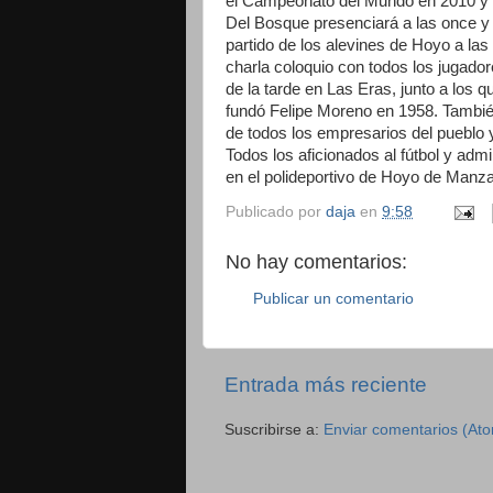
el Campeonato del Mundo en 2010 y
Del Bosque presenciará a las once y me
partido de los alevines de Hoyo a la
charla coloquio con todos los jugad
de la tarde en Las Eras, junto a los q
fundó Felipe Moreno en 1958. También
de todos los empresarios del pueblo
Todos los aficionados al fútbol y a
en el polideportivo de Hoyo de Manz
Publicado por
daja
en
9:58
No hay comentarios:
Publicar un comentario
Entrada más reciente
Suscribirse a:
Enviar comentarios (At