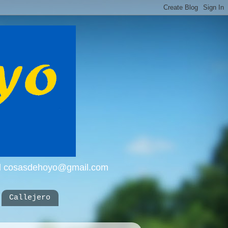
mail cosasdehoyo@gmail.com
Callejero