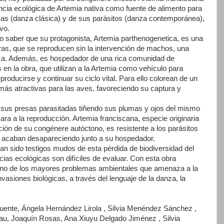
ncia ecológica de Artemia nativa como fuente de alimento para
s (danza clásica) y de sus parásitos (danza contemporánea),
vo.
o saber que su protagonista, Artemia parthenogenetica, es una
as, que se reproducen sin la intervención de machos, una
eza. Además, es hospedador de una rica comunidad de
 en la obra, que utilizan a la Artemia como vehículo para
roducirse y continuar su ciclo vital. Para ello colorean de un
 más atractivas para las aves, favoreciendo su captura y
e sus presas parasitadas tiñendo sus plumas y ojos del mismo
cara a la reproducción. Artemia franciscana, especie originaria
ción de su congénere autóctono, es resistente a los parásitos
la, acaban desapareciendo junto a su hospedador.
n sido testigos mudos de esta pérdida de biodiversidad del
as ecológicas son difíciles de evaluar. Con esta obra
uno de los mayores problemas ambientales que amenaza a la
invasiones biológicas, a través del lenguaje de la danza, la
Fuente, Ángela Hernández Lirola , Silvia Menéndez Sánchez ,
Grau, Joaquín Rosas, Ana Xiuyu Delgado Jiménez , Silvia