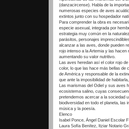
(danzacircense). Habla de la importa
numerosas especies de aves acuática
extintos junto con su hospedador nati
Para comprender la obra es necesari
especie asexual, integrada por hembr
estrategia muy común en la natural
parásitos, personajes imprescindibles
alcanzar a las aves, donde pueden rep
rojo intenso a la Artemia y las hacen
aumentando su valor nutritivo.
Las aves heredan así el color rojo d
color, lo que las hace más bellas de 
de América y responsable de la extin
que ante la imposibilidad de habitar
Las marismas del Odiel y sus aves ha
ecosistema salino, cuyas consecuenci
pretendemos acercar a la sociedad 
biodiversidad en todo el planeta, las 
música y la poesía.
Elenco
Isabel Ponce, Ángel Daniel Escolar 
Laura Sofía Benítez, Itziar Notario 