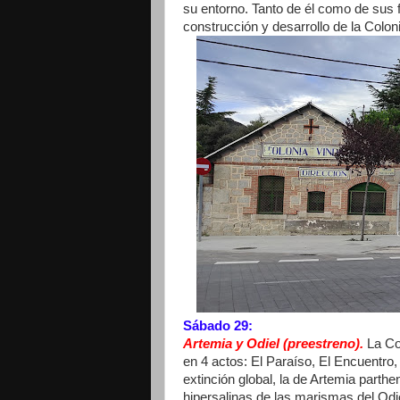
su entorno. Tanto de él como de sus 
construcción y desarrollo de la Colon
Sábado 29:
Artemia y Odiel (preestreno).
La Co
en 4 actos: El Paraíso, El Encuentro,
extinción global, la de Artemia parth
hipersalinas de las marismas del Odi