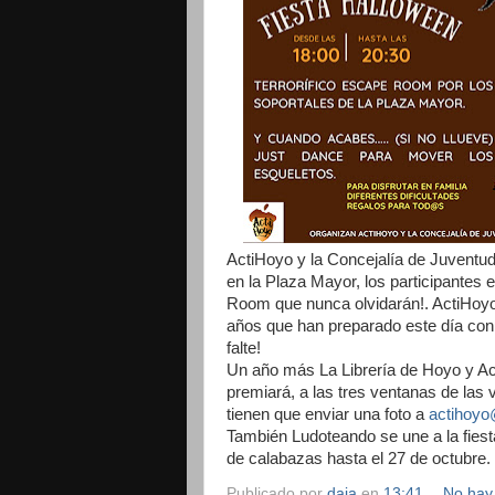
ActiHoyo y la Concejalía de Juventud
en la Plaza Mayor, los participantes
Room que nunca olvidarán!. ActiHoyo 
años que han preparado este día con 
falte!
Un año más La Librería de Hoyo y Ac
premiará, a las tres ventanas de las
tienen que enviar una foto a
actihoy
También Ludoteando se une a la fiest
de calabazas hasta el 27 de octubre.
Publicado por
daja
en
13:41
No hay