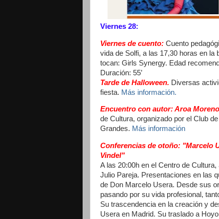
Viernes 28:
Viernes de cuento:
Cuento pedagógi
vida de Solfi, a las 17,30 horas en la
tocan: Girls Synergy. Edad recomenda
Duración: 55’
Tarde de Halloween.
Diversas activi
fiesta.
Más información.
Encuentro con autor: Aroa Moren
de Cultura, organizado por el Club d
Grandes.
Más información
Conferencias de otoño:
"Marcelo U
Vindel"
A las 20:00h en el Centro de Cultura
Julio Pareja. Presentaciones en las qu
de Don Marcelo Usera. Desde sus orí
pasando por su vida profesional, tant
Su trascendencia en la creación y des
Usera en Madrid. Su traslado a Hoyo