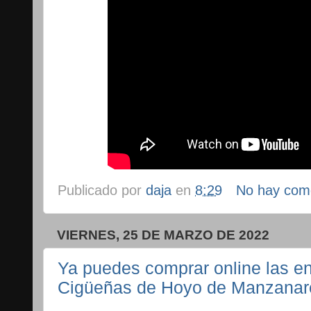
Publicado por
daja
en
8:29
No hay com
VIERNES, 25 DE MARZO DE 2022
Ya puedes comprar online las en
Cigüeñas de Hoyo de Manzanar