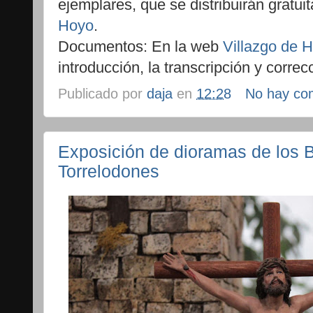
ejemplares, que se distribuirán gratu
Hoyo
.
Documentos: En la web
Villazgo de 
introducción, la transcripción y corre
Publicado por
daja
en
12:28
No hay co
Exposición de dioramas de los 
Torrelodones