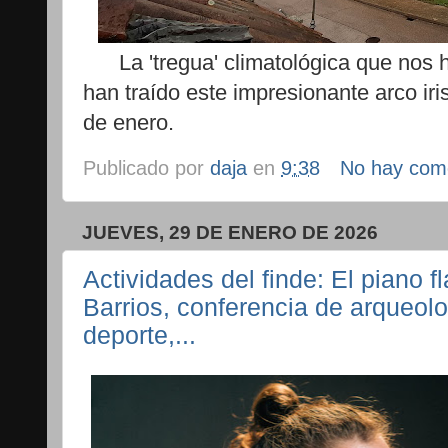
La 'tregua' climatológica que nos h
han traído este impresionante arco ir
de enero.
Publicado por
daja
en
9:38
No hay com
JUEVES, 29 DE ENERO DE 2026
Actividades del finde: El piano
Barrios, conferencia de arqueolo
deporte,...