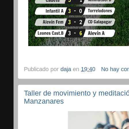
Publicado por
daja
en
19:40
No hay co
Taller de movimiento y meditaci
Manzanares