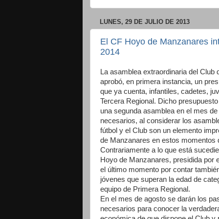
LUNES, 29 DE JULIO DE 2013
El CF Hoyo de Manzanares int
2014
La asamblea extraordinaria del Club
aprobó, en primera instancia, un pres
que ya cuenta, infantiles, cadetes, j
Tercera Regional. Dicho presupuesto 
una segunda asamblea en el mes de 
necesarios, al considerar los asamble
fútbol y el Club son un elemento imp
de Manzanares en estos momentos de
Contrariamente a lo que está sucedien
Hoyo de Manzanares, presidida por e
el último momento por contar también
jóvenes que superan la edad de categ
equipo de Primera Regional.
En el mes de agosto se darán los pa
necesarios para conocer la verdader
económica de que dispone el Club y 