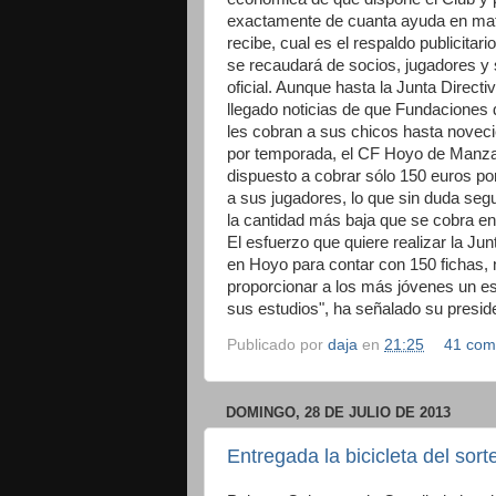
exactamente de cuanta ayuda en mat
recibe, cual es el respaldo publicitari
se recaudará de socios, jugadores y
oficial. Aunque hasta la Junta Directi
llegado noticias de que Fundaciones 
les cobran a sus chicos hasta novec
por temporada, el CF Hoyo de Manz
dispuesto a cobrar sólo 150 euros p
a sus jugadores, lo que sin duda seg
la cantidad más baja que se cobra en
El esfuerzo que quiere realizar la Jun
en Hoyo para contar con 150 fichas, 
proporcionar a los más jóvenes un e
sus estudios", ha señalado su presid
Publicado por
daja
en
21:25
41 com
DOMINGO, 28 DE JULIO DE 2013
Entregada la bicicleta del so