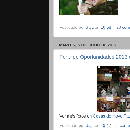
Publicado por
daja
en
10:58
73 com
MARTES, 30 DE JULIO DE 2013
Feria de Oportunidades 2013 
Ver más fotos en
Cosas de Hoyo Fa
Publicado por
daja
en
19:47
8 come