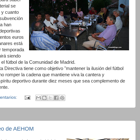
erial se
o y cuanto
 subvención
va han
deportivas
ientos euros
anares está
or temporada
uirá siendo
 el fútbol de la Comunidad de Madrid.
ta Directiva tiene como objetivo "mantener la ilusión del fútbol
no romper la cadena que mantiene viva la cantera y
spíritu deportivo durante diez meses que sea complemento de
ente.
entarios:
rteo de AEHOM