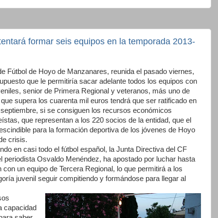
entará formar seis equipos en la temporada 2013-
 de Fútbol de Hoyo de Manzanares, reunida el pasado viernes,
upuesto que le permitiría sacar adelante todos los equipos con
uveniles, senior de Primera Regional y veteranos, más uno de
que supera los cuarenta mil euros tendrá que ser ratificado en
septiembre, si se consiguen los recursos económicos
ístas, que representan a los 220 socios de la entidad, que el
rescindible para la formación deportiva de los jóvenes de Hoyo
 crisis.
do en casi todo el fútbol español, la Junta Directiva del CF
l periodista Osvaldo Menéndez, ha apostado por luchar hasta
 con un equipo de Tercera Regional, lo que permitirá a los
oría juvenil seguir compitiendo y formándose para llegar al
sos
a capacidad
para saber