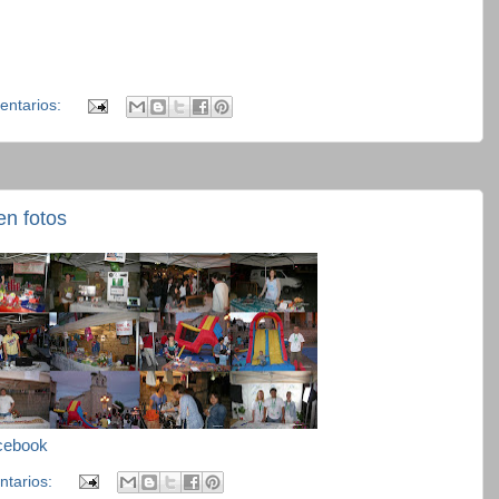
entarios:
en fotos
cebook
ntarios: