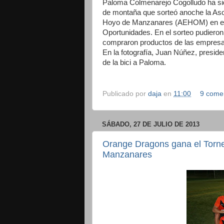
Paloma Colmenarejo Cogolludo ha sido
de montaña que sorteó anoche la As
Hoyo de Manzanares (AEHOM) en el 
Oportunidades. En el sorteo pudieron 
compraron productos de las empresa
En la fotografía, Juan Núñez, presi
de la bici a Paloma.
Publicado por
daja
en
11:00
9 come
SÁBADO, 27 DE JULIO DE 2013
Orange Dragons gana el Torne
Manzanares