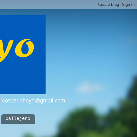
mail cosasdehoyo@gmail.com
Callejero