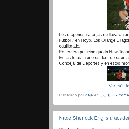
Los dragones naranjas se llevaron a
Fútbol 7 en Hoyo. Los Orange Dragon
equilibrado.
En tercera posición quedó New Team y
En las fotos inferiores, los represen
Concejal de Deportes y en estos mom
Ver más f
Publicado por
daja
en
12:10
2 come
Nace Sherlock English, acad