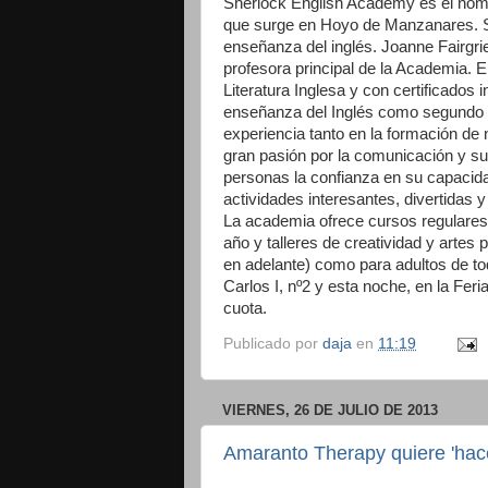
Sherlock English Academy es el no
que surge en Hoyo de Manzanares. Su
enseñanza del inglés. Joanne Fairgrie
profesora principal de la Academia. El
Literatura Inglesa y con certificados 
enseñanza del Inglés como segundo 
experiencia tanto en la formación de
gran pasión por la comunicación y su
personas la confianza en su capacida
actividades interesantes, divertidas 
La academia ofrece cursos regulares,
año y talleres de creatividad y artes 
en adelante) como para adultos de to
Carlos I, nº2 y esta noche, en la Fer
cuota.
Publicado por
daja
en
11:19
VIERNES, 26 DE JULIO DE 2013
Amaranto Therapy quiere 'hace