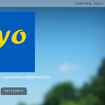
mail cosasdehoyo@gmail.com
Callejero