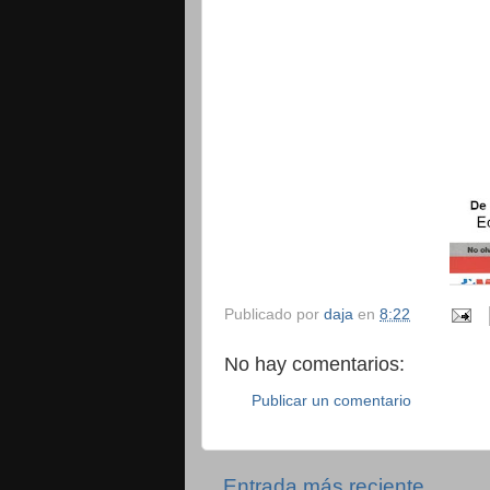
Publicado por
daja
en
8:22
No hay comentarios:
Publicar un comentario
Entrada más reciente