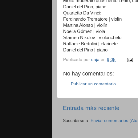
Molto moderato quasi lento;Lento, co
Daniel del Pino, piano
Quartetto Da Vinci:
Ferdinando Trematore | violín
Martina Alonso | violín
Noelia Gómez | viola
Stamen Nikolov | violonchelo
Raffaele Bertolini | clarinete
Daniel del Pino | piano
Publicado por
daja
en
9:05
No hay comentarios:
Publicar un comentario
Entrada más reciente
Suscribirse a:
Enviar comentarios (At