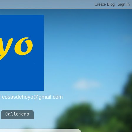
mail cosasdehoyo@gmail.com
Callejero