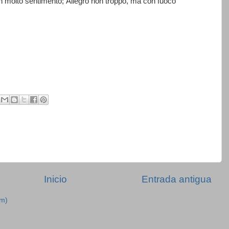
n molto sentimento; Allegro non troppo, ma con fuoco
Inicio
Entrada antigua
om)