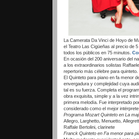
La Camerata Da Vinci de Hoyo de Ma
el Teatro Las Cigüeñas al precio de 5
todos los públicos en 75 minutos.
Co
En ocasión del 200 aniversario del na
a los extraordinarios solistas Raffael
repertorio más célebre para quinteto.
El Quinteto para piano en fa menor 
envergadura y complejidad cuya audic
tal es su fuerza. Completa el program
obra exquisita, simple y a la vez int
primera melodía. Fue interpretado por
considerado como el mejor intérprete 
Programa Mozart Quinteto en La majo
Allegro, Larghetto, Menuetto, Allegret
Raffale Bertolini, clarinete
Franck Quinteto en Fa menor para pi