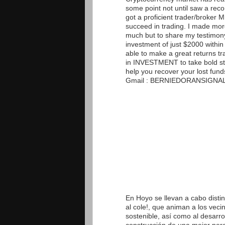
some point not until saw a rec
got a proficient trader/broker 
succeed in trading. I made more
much but to share my testimony
investment of just $2000 within
able to make a great returns tr
in INVESTMENT to take bold ste
help you recover your lost fun
Gmail : BERNIEDORANSIGNALS
En Hoyo se llevan a cabo distint
al cole!, que animan a los vecin
sostenible, así como al desarr