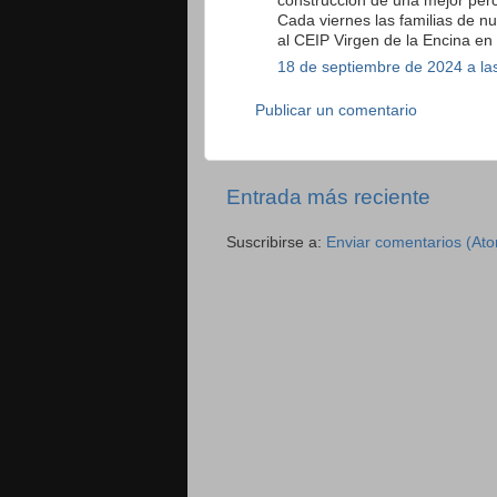
construcción de una mejor perc
Cada viernes las familias de nu
al CEIP Virgen de la Encina en
18 de septiembre de 2024 a la
Publicar un comentario
Entrada más reciente
Suscribirse a:
Enviar comentarios (At