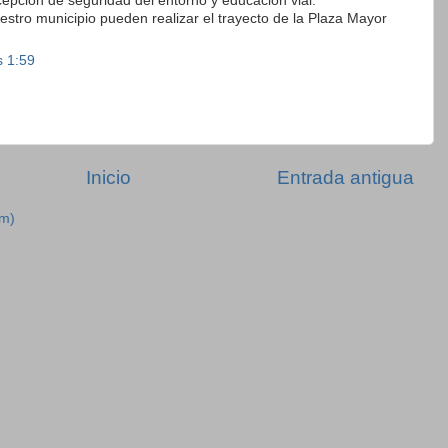
epción de seguridad del entorno y educación vial.
estro municipio pueden realizar el trayecto de la Plaza Mayor
s 1:59
Inicio
Entrada antigua
om)