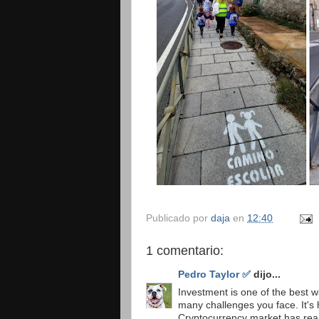
Publicado por
daja
en
12:40
1 comentario:
Pedro Taylor ✅
dijo...
Investment is one of the best w
many challenges you face. It's 
Cryptocurrency market has reall