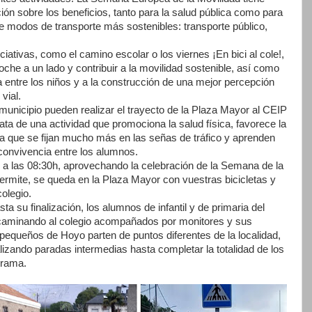
ción sobre los beneficios, tanto para la salud pública como para
de modos de transporte más sostenibles: transporte público,
ciativas, como el camino escolar o los viernes ¡En bici al cole!,
oche a un lado y contribuir a la movilidad sostenible, así como
 entre los niños y a la construcción de una mejor percepción
vial.
municipio pueden realizar el trayecto de la Plaza Mayor al CEIP
rata de una actividad que promociona la salud física, favorece la
 ya que se fijan mucho más en las señas de tráfico y aprenden
convivencia entre los alumnos.
 a las 08:30h, aprovechando la celebración de la Semana de la
permite, se queda en la Plaza Mayor con vuestras bicicletas y
colegio.
ta su finalización, los alumnos de infantil y de primaria del
 caminando al colegio acompañados por monitores y sus
queños de Hoyo parten de puntos diferentes de la localidad,
lizando paradas intermedias hasta completar la totalidad de los
grama.