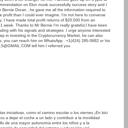
ommendation on Elon musk successfully success story and I
Mr Bernie Doran , he gave me all the information required to
 profit than I could ever imagine. I'm not here to converse
; I have made total profit returns of $20,500 from an
 1 week. Thanks to Mr Bernie I'm really grateful,I have been
ading with his signals and strategies .I urge anyone interested
p in investing in the Cryptocurrency Market, he can also
ds, you can reach him on WhatsApp : +1(424) 285-0682 or his
@GMAIL.COM tell him I referred you
as iniciativas, como el camino escolar o los viernes ¡En bici
os a dejar el coche a un lado y contribuir a la movilidad
ollo de una mayor autonomía entre los niños y a la