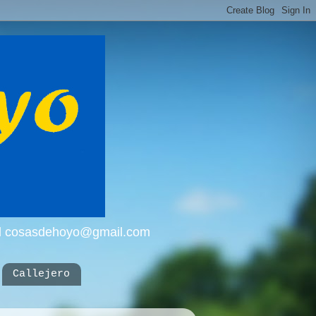
mail cosasdehoyo@gmail.com
Callejero