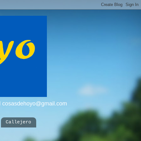
mail cosasdehoyo@gmail.com
Callejero