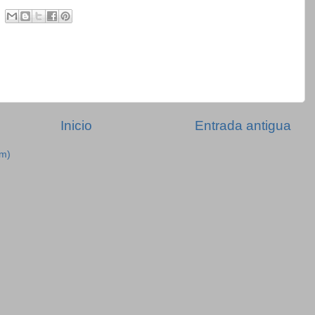
Inicio
Entrada antigua
om)