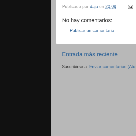
Publicado por
daja
en
20:09
No hay comentarios:
Publicar un comentario
Entrada más reciente
Suscribirse a:
Enviar comentarios (At