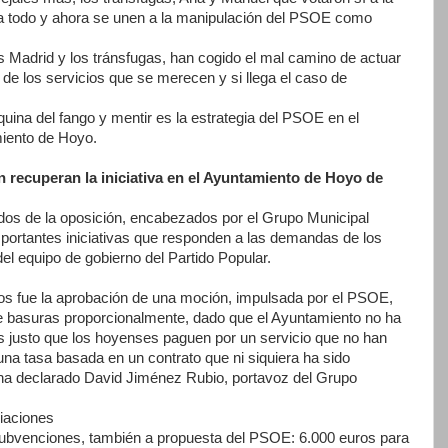
, sí a todo y ahora se unen a la manipulación del PSOE como
Madrid y los tránsfugas, han cogido el mal camino de actuar
 de los servicios que se merecen y si llega el caso de
quina del fango y mentir es la estrategia del PSOE en el
miento de Hoyo.
 recuperan la iniciativa en el Ayuntamiento de Hoyo de
tidos de la oposición, encabezados por el Grupo Municipal
importantes iniciativas que responden a las demandas de los
 del equipo de gobierno del Partido Popular.
vos fue la aprobación de una moción, impulsada por el PSOE,
de basuras proporcionalmente, dado que el Ayuntamiento no ha
es justo que los hoyenses paguen por un servicio que no han
una tasa basada en un contrato que ni siquiera ha sido
 ha declarado David Jiménez Rubio, portavoz del Grupo
iaciones
bvenciones, también a propuesta del PSOE: 6.000 euros para