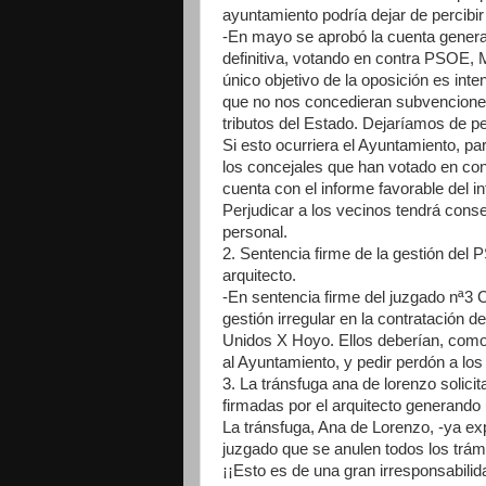
ayuntamiento podría dejar de percibir
-En mayo se aprobó la cuenta general
definitiva, votando en contra PSOE, 
único objetivo de la oposición es inte
que no nos concedieran subvenciones 
tributos del Estado. Dejaríamos de pe
Si esto ocurriera el Ayuntamiento, pa
los concejales que han votado en cont
cuenta con el informe favorable del in
Perjudicar a los vecinos tendrá cons
personal.
2. Sentencia firme de la gestión de
arquitecto.
-En sentencia firme del juzgado nª3 
gestión irregular en la contratación
Unidos X Hoyo. Ellos deberían, com
al Ayuntamiento, y pedir perdón a los
3. La tránsfuga ana de lorenzo solici
firmadas por el arquitecto generando 
La tránsfuga, Ana de Lorenzo, -ya expu
juzgado que se anulen todos los trámit
¡¡Esto es de una gran irresponsabilid