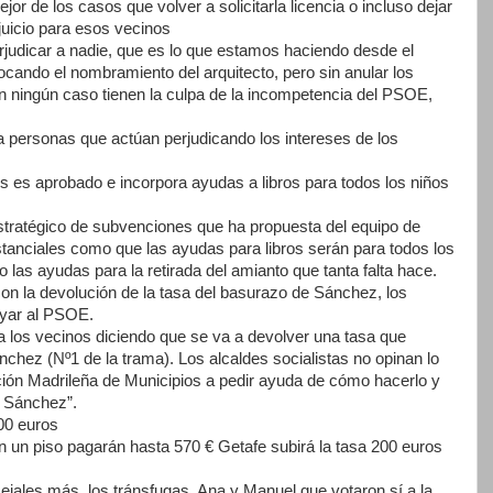
jor de los casos que volver a solicitarla licencia o incluso dejar
juicio para esos vecinos
rjudicar a nadie, que es lo que estamos haciendo desde el
cando el nombramiento del arquitecto, pero sin anular los
n ningún caso tienen la culpa de la incompetencia del PSOE,
da personas que actúan perjudicando los intereses de los
es es aprobado e incorpora ayudas a libros para todos los niños
stratégico de subvenciones que ha propuesta del equipo de
anciales como que las ayudas para libros serán para todos los
las ayudas para la retirada del amianto que tanta falta hace.
n la devolución de la tasa del basurazo de Sánchez, los
oyar al PSOE.
los vecinos diciendo que se va a devolver una tasa que
chez (Nº1 de la trama). Los alcaldes socialistas no opinan lo
ión Madrileña de Municipios a pedir ayuda de cómo hacerlo y
o Sánchez”.
600 euros
n un piso pagarán hasta 570 € Getafe subirá la tasa 200 euros
jales más, los tránsfugas, Ana y Manuel que votaron sí a la