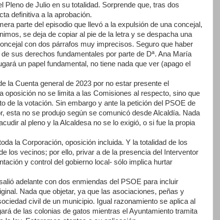
el Pleno de Julio en su totalidad. Sorprende que, tras dos
ta definitiva a la aprobación.
rimera parte del episodio que llevó a la expulsión de una concejal,
imos, se deja de copiar al pie de la letra y se despacha una
a concejal con dos párrafos muy imprecisos. Seguro que haber
de sus derechos fundamentales por parte de Dª. Ana María
jugará un papel fundamental, no tiene nada que ver (apago el
 la Cuenta general de 2023 por no estar presente el
 la oposición no se limita a las Comisiones al respecto, sino que
o de la votación. Sin embargo y ante la petición del PSOE de
tor, esta no se produjo según se comunicó desde Alcaldía. Nada
acudir al pleno y la Alcaldesa no se lo exigió, o si fue la propia
oda la Corporación, oposición incluida. Y la totalidad de los
e los vecinos; por ello, privar a de la presencia del Interventor
ción y control del gobierno local- sólo implica hurtar
salió adelante con dos enmiendas del PSOE para incluir
iginal. Nada que objetar, ya que las asociaciones, peñas y
sociedad civil de un municipio. Igual razonamiento se aplica al
rá de las colonias de gatos mientras el Ayuntamiento tramita