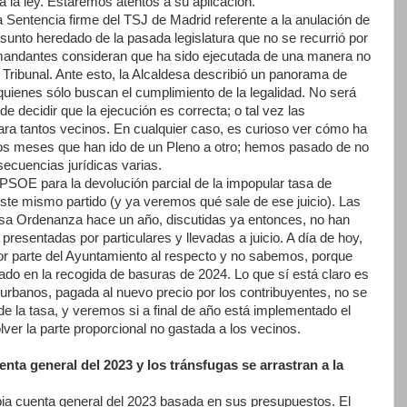
ga la ley. Estaremos atentos a su aplicación.
 Sentencia firme del TSJ de Madrid referente a la anulación de
asunto heredado de la pasada legislatura que no se recurrió por
emandantes consideran que ha sido ejecutada de una manera no
Tribunal. Ante esto, la Alcaldesa describió un panorama de
quienes sólo buscan el cumplimiento de la legalidad. No será
de decidir que la ejecución es correcta; o tal vez las
ra tantos vecinos. En cualquier caso, es curioso ver cómo ha
 dos meses que han ido de un Pleno a otro; hemos pasado de no
secuencias jurídicas varias.
PSOE para la devolución parcial de la impopular tasa de
este mismo partido (y ya veremos qué sale de ese juicio). Las
 esa Ordenanza hace un año, discutidas ya entonces, no han
resentadas por particulares y llevadas a juicio. A día de hoy,
 por parte del Ayuntamiento al respecto y no sabemos, porque
ado en la recogida de basuras de 2024. Lo que sí está claro es
 urbanos, pagada al nuevo precio por los contribuyentes, no se
 de la tasa, y veremos si a final de año está implementado el
lver la parte proporcional no gastada a los vecinos.
ta general del 2023 y los tránsfugas se arrastran a la
pia cuenta general del 2023 basada en sus presupuestos. El