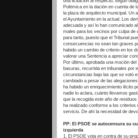
una licitación al respecto, según obli
Polémica en la dación en cuenta de la
la plaza de arquitecto municipal. Un 
el Ayuntamiento en la actual. Los d
adecuada y así lo han comunicado al 
males para los vecinos por culpa de 
para tanto, puesto que el Tribunal pue
consecuencias no sean tan graves pa
habido un cambio de criterio en los
valorar una Sentencia a apreciar con
Por último, aprobada una moción del 
basuras, recurrida en tribunales por 
circunstancias bajo las que se votó
cambiado a pesar de las alegaciones p
ha habido un enriquecimiento ilícito
nadie lo aclara, cuánto llevamos gast
que la recogida este año de residuos
ha realizado conforme a los criterios
servicio. De ahí la necesidad de devo
PP: El PSOE se autocensura su cuen
izquierda
1. El PSOE vota en contra de su pro