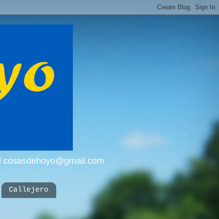
mail cosasdehoyo@gmail.com
Callejero