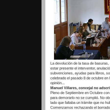
La devolución de la tasa de basuras,
estar presente el interventor, anulaci
subvenciones, ayudas para libros, so
celebrado el pasado 8 de octubre e
opinión...
Manuel Villares, concejal no adscri
Pleno de Septiembre en Octubre con 
para demorarlo no se cumplió. No obs
lado que faltaba un trámite que no hu
Comenzamos rechazando el borrador de