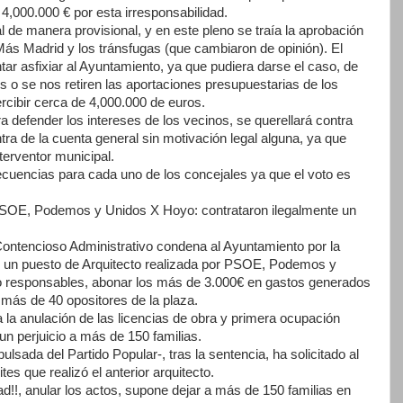
 4,000.000 € por esta irresponsabilidad.
 de manera provisional, y en este pleno se traía la aprobación
Más Madrid y los tránsfugas (que cambiaron de opinión). El
ntar asfixiar al Ayuntamiento, ya que pudiera darse el caso, de
o se nos retiren las aportaciones presupuestarias de los
rcibir cerca de 4,000.000 de euros.
ra defender los intereses de los vecinos, se querellará contra
ra de la cuenta general sin motivación legal alguna, ya que
terventor municipal.
ecuencias para cada uno de los concejales ya que el voto es
l PSOE, Podemos y Unidos X Hoyo: contrataron ilegalmente un
Contencioso Administrativo condena al Ayuntamiento por la
 de un puesto de Arquitecto realizada por PSOE, Podemos y
o responsables, abonar los más de 3.000€ en gastos generados
 más de 40 opositores de la plaza.
ta la anulación de las licencias de obra y primera ocupación
un perjuicio a más de 150 familias.
lsada del Partido Popular-, tras la sentencia, ha solicitado al
es que realizó el anterior arquitecto.
ad!!, anular los actos, supone dejar a más de 150 familias en