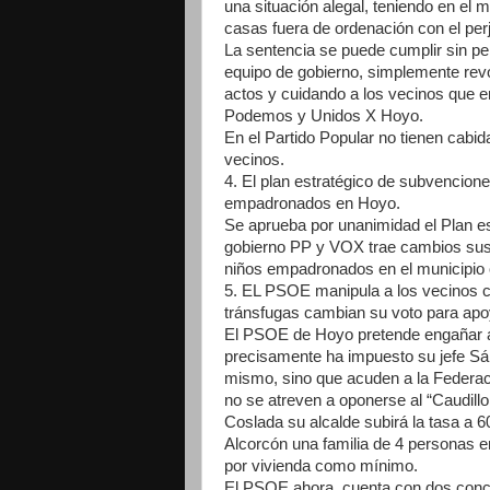
una situación alegal, teniendo en el me
casas fuera de ordenación con el per
La sentencia se puede cumplir sin pe
equipo de gobierno, simplemente revo
actos y cuidando a los vecinos que e
Podemos y Unidos X Hoyo.
En el Partido Popular no tienen cabi
vecinos.
4. El plan estratégico de subvencion
empadronados en Hoyo.
Se aprueba por unanimidad el Plan e
gobierno PP y VOX trae cambios sust
niños empadronados en el municipio o 
5. EL PSOE manipula a los vecinos co
tránsfugas cambian su voto para ap
El PSOE de Hoyo pretende engañar a 
precisamente ha impuesto su jefe Sán
mismo, sino que acuden a la Federac
no se atreven a oponerse al “Caudill
Coslada su alcalde subirá la tasa a 
Alcorcón una familia de 4 personas e
por vivienda como mínimo.
El PSOE ahora, cuenta con dos conce