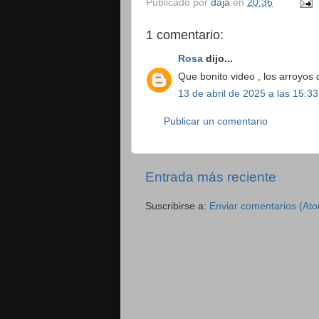
Publicado por
daja
en
20:36
1 comentario:
Rosa
dijo...
Que bonito video , los arroyos
13 de abril de 2025 a las 15:33
Publicar un comentario
Entrada más reciente
Suscribirse a:
Enviar comentarios (At