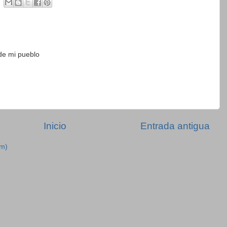
 de mi pueblo
Inicio
Entrada antigua
om)