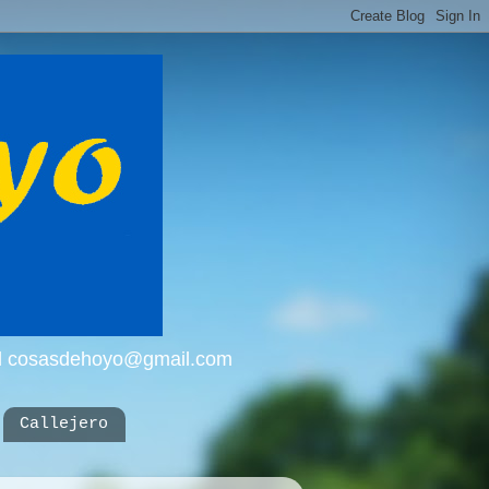
mail cosasdehoyo@gmail.com
Callejero