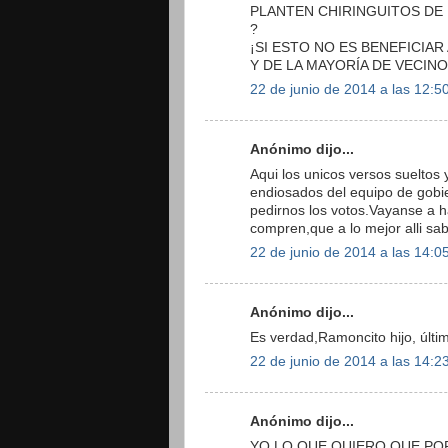
PLANTEN CHIRINGUITOS DE
?
¡SI ESTO NO ES BENEFICIA
Y DE LA MAYORÍA DE VECINO
22 de junio de 2014 a las 12:5
Anónimo dijo...
Aqui los unicos versos sueltos
endiosados del equipo de gobie
pedirnos los votos.Vayanse a 
compren,que a lo mejor alli sa
22 de junio de 2014 a las 14:0
Anónimo dijo...
Es verdad,Ramoncito hijo, últi
22 de junio de 2014 a las 14:2
Anónimo dijo...
YO LO QUE QUIERO QUE PO