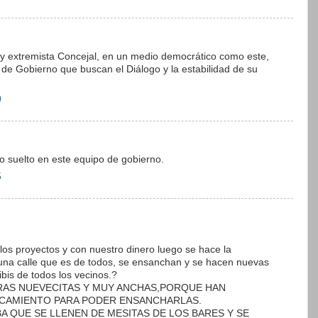
 y extremista Concejal, en un medio democrático como este,
e Gobierno que buscan el Diálogo y la estabilidad de su
0
 suelto en este equipo de gobierno.
5
os proyectos y con nuestro dinero luego se hace la
 una calle que es de todos, se ensanchan y se hacen nuevas
ibis de todos los vecinos.?
CERAS NUEVECITAS Y MUY ANCHAS,PORQUE HAN
RCAMIENTO PARA PODER ENSANCHARLAS.
A QUE SE LLENEN DE MESITAS DE LOS BARES Y SE