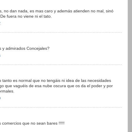
s, no dan nada, es mas caro y además atienden no mal, sinó
De fuera no viene ni el tato.
2
s y admirados Concejales?
6
o tanto es normal que no tengáis ni idea de las necesidades
go que vaguéis de esa nube oscura que os da el poder y por
rmales.
0
 comercios que no sean bares !!!!!