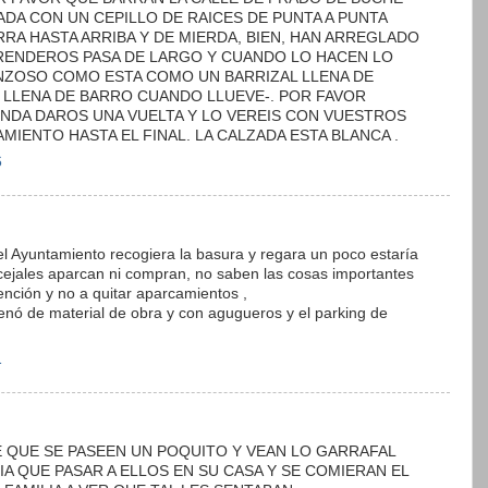
DA CON UN CEPILLO DE RAICES DE PUNTA A PUNTA
RRA HASTA ARRIBA Y DE MIERDA, BIEN, HAN ARREGLADO
RENDEROS PASA DE LARGO Y CUANDO LO HACEN LO
NZOSO COMO ESTA COMO UN BARRIZAL LLENA DE
 LLENA DE BARRO CUANDO LLUEVE-. POR FAVOR
DA DAROS UNA VUELTA Y LO VEREIS CON VUESTROS
AMIENTO HASTA EL FINAL. LA CALZADA ESTA BLANCA .
6
 el Ayuntamiento recogiera la basura y regara un poco estaría
cejales aparcan ni compran, no saben las cosas importantes
ención y no a quitar aparcamientos ,
llenó de material de obra y con agugueros y el parking de
1
E QUE SE PASEEN UN POQUITO Y VEAN LO GARRAFAL
IA QUE PASAR A ELLOS EN SU CASA Y SE COMIERAN EL