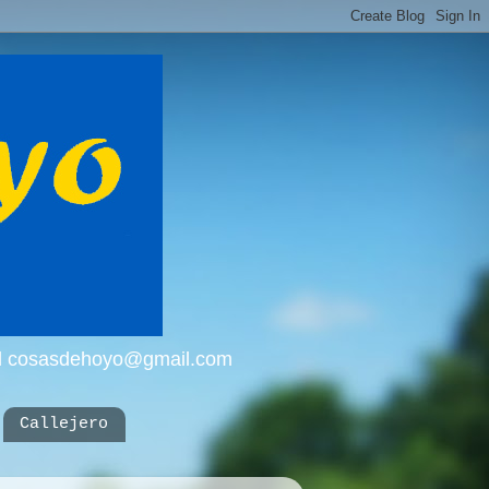
mail cosasdehoyo@gmail.com
Callejero