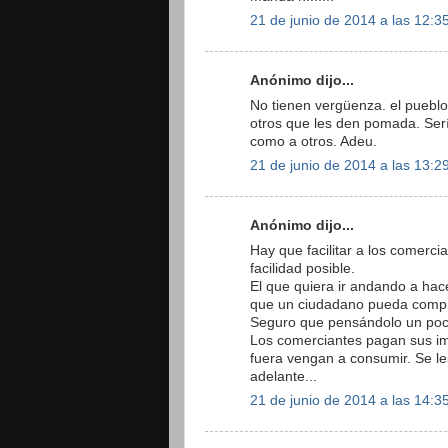
21 de junio de 2014 a las 12:3
Anónimo dijo...
No tienen vergüenza. el pueblo
otros que les den pomada. Ser
como a otros. Adeu.
21 de junio de 2014 a las 13:2
Anónimo dijo...
Hay que facilitar a los comerc
facilidad posible.
El que quiera ir andando a hac
que un ciudadano pueda compra
Seguro que pensándolo un poco
Los comerciantes pagan sus im
fuera vengan a consumir. Se le
adelante...
21 de junio de 2014 a las 14:3