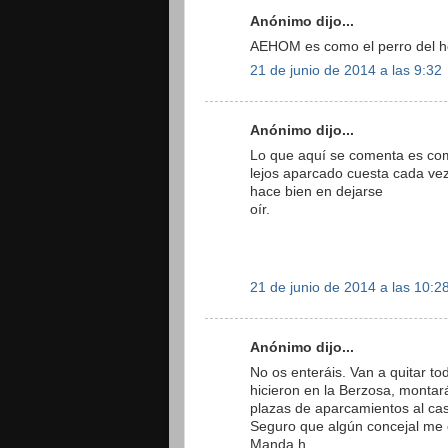
Anónimo dijo...
AEHOM es como el perro del ho
21 de junio de 2014 a las 9:32
Anónimo dijo...
Lo que aquí se comenta es co
lejos aparcado cuesta cada ve
hace bien en dejarse
oír.
21 de junio de 2014 a las 10:2
Anónimo dijo...
No os enteráis. Van a quitar t
hicieron en la Berzosa, montar
plazas de aparcamientos al ca
Seguro que algún concejal me coj
Manda h.......