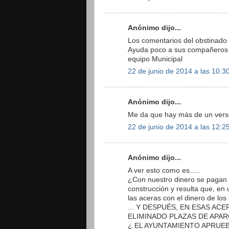
Anónimo dijo...
Los comentarios del obstinado
Ayuda poco a sus compañeros d
equipo Municipal
22 de junio de 2014 a las 10:3
Anónimo dijo...
Me da que hay más de un verso
22 de junio de 2014 a las 12:2
Anónimo dijo...
A ver esto como es.....
¿Con nuestro dinero se pagan l
construcción y resulta que, en
las aceras con el dinero de los 
... Y DESPUÉS, EN ESAS A
ELIMINADO PLAZAS DE APA
¿ EL AYUNTAMIENTO APRUEB