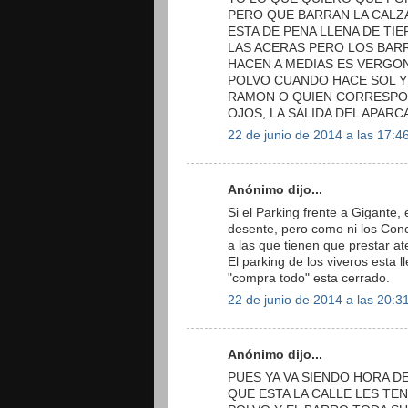
PERO QUE BARRAN LA CALZA
ESTA DE PENA LLENA DE TIE
LAS ACERAS PERO LOS BAR
HACEN A MEDIAS ES VERGO
POLVO CUANDO HACE SOL Y
RAMON O QUIEN CORRESPON
OJOS, LA SALIDA DEL APARC
22 de junio de 2014 a las 17:4
Anónimo dijo...
Si el Parking frente a Gigante,
desente, pero como ni los Con
a las que tienen que prestar at
El parking de los viveros esta 
"compra todo" esta cerrado.
22 de junio de 2014 a las 20:3
Anónimo dijo...
PUES YA VA SIENDO HORA D
QUE ESTA LA CALLE LES TEN