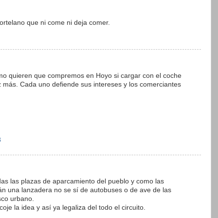
rtelano que ni come ni deja comer.
mo quieren que compremos en Hoyo si cargar con el coche
z más. Cada uno defiende sus intereses y los comerciantes
8
odas las plazas de aparcamiento del pueblo y como las
án una lanzadera no se sí de autobuses o de ave de las
sco urbano.
e la idea y así ya legaliza del todo el circuito.