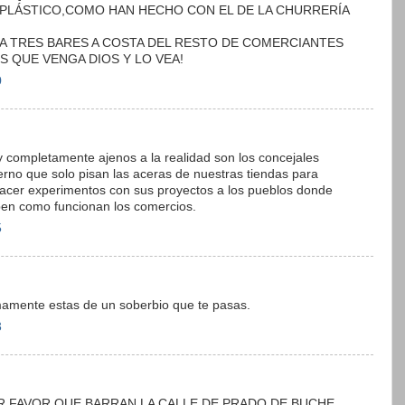
 PLÁSTICO,COMO HAN HECHO CON EL DE LA CHURRERÍA
R A TRES BARES A COSTA DEL RESTO DE COMERCIANTES
S QUE VENGA DIOS Y LO VEA!
0
 y completamente ajenos a la realidad son los concejales
rno que solo pisan las aceras de nuestras tiendas para
hacer experimentos con sus proyectos a los pueblos donde
ben como funcionan los comercios.
5
mamente estas de un soberbio que te pasas.
3
R FAVOR QUE BARRAN LA CALLE DE PRADO DE BUCHE