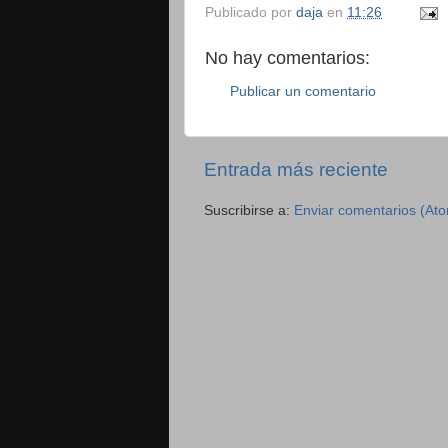
Publicado por
daja
en
11:26
No hay comentarios:
Publicar un comentario
Entrada más reciente
Suscribirse a:
Enviar comentarios (At