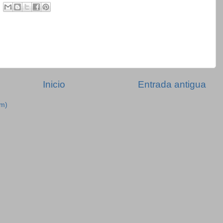
Inicio
Entrada antigua
om)