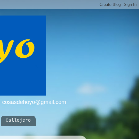
mail cosasdehoyo@gmail.com
Callejero