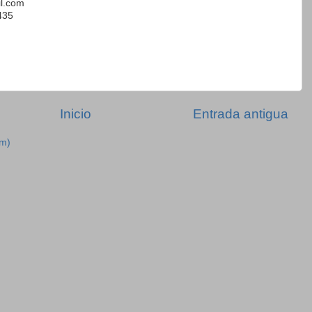
il.com
435
Inicio
Entrada antigua
om)