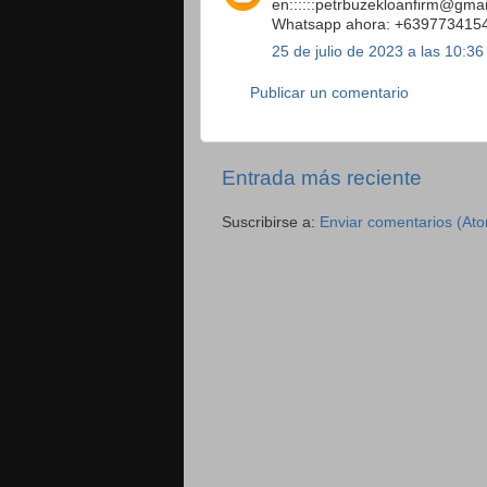
en::::::petrbuzekloanfirm@gma
Whatsapp ahora: +639773415
25 de julio de 2023 a las 10:36
Publicar un comentario
Entrada más reciente
Suscribirse a:
Enviar comentarios (At