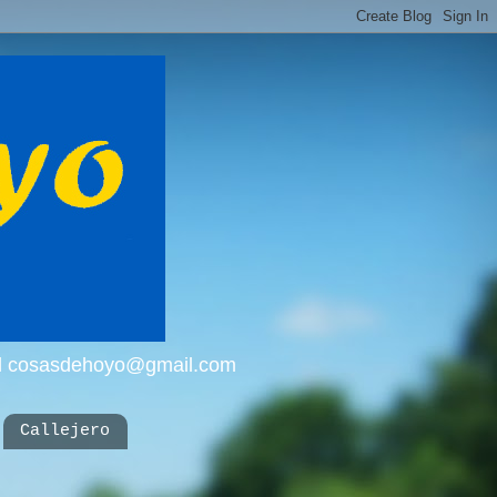
mail cosasdehoyo@gmail.com
Callejero