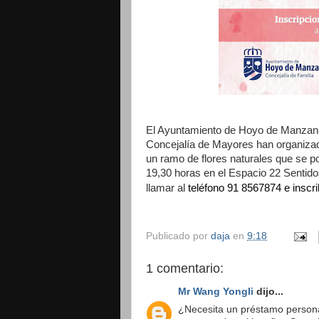
El Ayuntamiento de Hoyo de Manzanar
Concejalía de Mayores han organizad
un ramo de flores naturales que se podr
19,30 horas en el Espacio 22 Sentidos
teléfono 91 8567874 e
inscri
llamar al
Publicado por
daja
en
9:18
1 comentario:
Mr Wang Yongli
dijo...
¿Necesita un préstamo persona