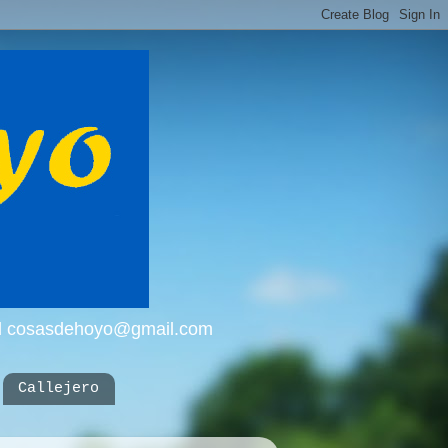
mail cosasdehoyo@gmail.com
Callejero