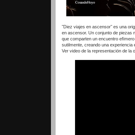
"Diez viajes en ascensor" es una orig
en ascensor. Un conjunto de piezas 
que comparten un encuentro efímero 
sutilmente, creando una experiencia 
Ver video de la representación de la 