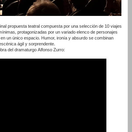
inal propuesta teatral compuesta por una selección de 10 viajes
mínimas, protagonizadas por un variado elenco de personajes
en un único espacio. Humor, ironía y absurdo se combinan
escénica ágil y sorprendente.
obra del dramaturgo Alfonso Zurro: