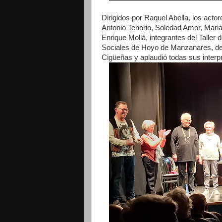
Dirigidos por Raquel Abella, los act
Antonio Tenorio, Soledad Amor, Mari
Enrique Mollá, integrantes del Taller
Sociales de Hoyo de Manzanares, delei
Cigüeñas y aplaudió todas sus interp