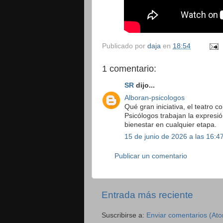
Publicado por
daja
en
18:54
1 comentario:
SR
dijo...
Alboran-psicologos
Qué gran iniciativa, el teatro
Psicólogos trabajan la expresió
bienestar en cualquier etapa.
15 de junio de 2026 a las 16:4
Publicar un comentario
Entrada más reciente
Suscribirse a:
Enviar comentarios (At