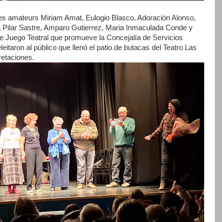
ores amateurs Miriam Amat, Eulogio Blasco, Adoración Alonso,
a Pilar Sastre, Amparo Gutierrez, Maria Inmaculada Conde y
 de Juego Teatral que promueve la Concejalía de Servicios
taron al público que llenó el patio de butacas del Teatro Las
retaciones.