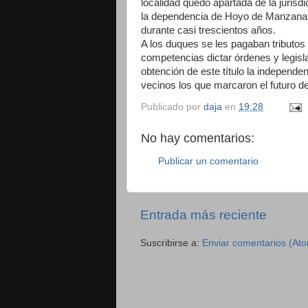
localidad quedó apartada de la jurisdi
la dependencia de Hoyo de Manzanare
durante casi trescientos años.
A los duques se les pagaban tributos 
competencias dictar órdenes y legisla
obtención de este título la independ
vecinos los que marcaron el futuro d
Publicado por
daja
en
19:28
No hay comentarios:
Publicar un comentario
Entrada más reciente
Suscribirse a:
Enviar comentarios (At