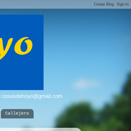
mail cosasdehoyo@gmail.com
Callejero