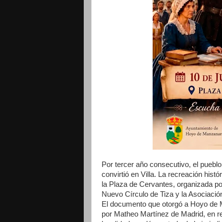
Por tercer año consecutivo, el pueb
convirtió en Villa. La recreación histó
la Plaza de Cervantes, organizada p
Nuevo Círculo de Tiza y la Asociaci
El documento que otorgó a Hoyo de Man
por Matheo Martínez de Madrid, en re