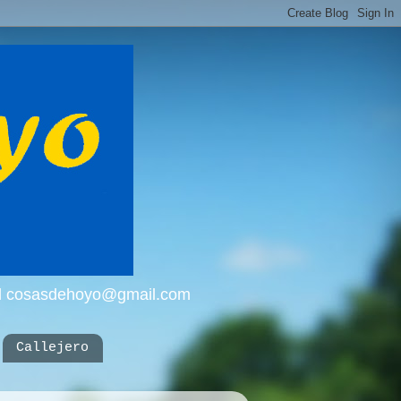
mail cosasdehoyo@gmail.com
Callejero