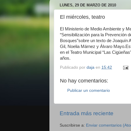
LUNES, 29 DE MARZO DE 2010
El miércoles, teatro
El Ministerio de Medio Ambiente y M
“Sensibilización para la Prevención d
Bosques”sobre un texto de Joaquín Ar
Gil, Noelia Márnez y Álvaro Mayo.Est
en el Teatro Municipal “Las Cigüeñas”
años.
Publicado por
daja
en
15:42
No hay comentarios:
Publicar un comentario
Entrada más reciente
Suscribirse a:
Enviar comentarios (At