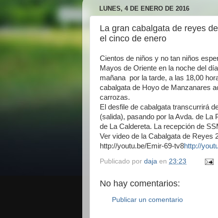
LUNES, 4 DE ENERO DE 2016
La gran cabalgata de reyes d
el cinco de enero
Cientos de niños y no tan niños espe
Mayos de Oriente en la noche del dí
mañana por la tarde, a las 18,00 hora
cabalgata de Hoyo de Manzanares a
carrozas.
El desfile de cabalgata transcurrirá
(salida), pasando por la Avda. de La 
de La Caldereta. La recepción de SS
Ver video de la Cabalgata de Reyes
http://youtu.be/Emir-69-tv8
http://you
Publicado por
daja
en
23:23
No hay comentarios:
Publicar un comentario