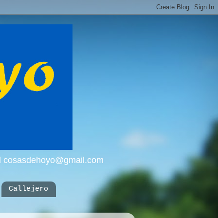
mail cosasdehoyo@gmail.com
Callejero