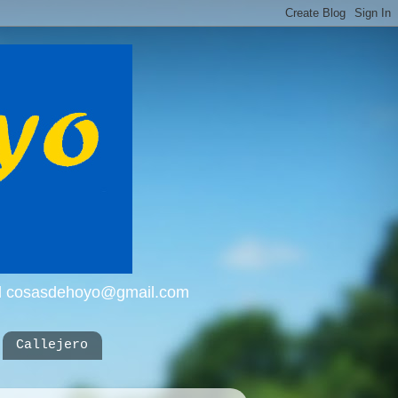
mail cosasdehoyo@gmail.com
Callejero