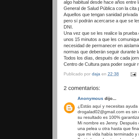
algo habitual desde hace años entre l
General de Salud Pública con la cita p
Aquellos que tengan sanidad privada o
pero sí podrán acercarse a que se les 
DNI.
Una vez que se les realice la prueba
unos 15 minutos a que les comuniquen 
necesidad de permanecer en aislamien
normas que deberán seguir durante l
Todos los días, después de cada jorn
Centro de Cultura para poder seguir r
Publicado por
daja
en
22:38
2 comentarios:
Anonymous
dijo...
¿Estás aquí y necesitas ayuda 
drogalad02@gmail.com es sin d
su resultado es 100% garantiz
Mi nombre es Jenny. Después 
una pelea u otra hasta que fin
que mi vida había terminado y 