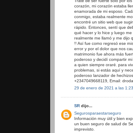
Traté de ser fuerte solo por lo
corazón, mi corazón estaba lle
enamorada de mi esposo. Cada 
conmigo, estaba realmente mol
encontré un sitio web que sugi
rápido. Entonces, sentí que de
qué hacer y lo hice y luego m
realmente me llamó y me dijo q
!! Así fue como regresó ese mi
error y por el dolor que nos ca
matrimonio fue ahora más fuert
poderoso y decidí compartir mi 
a quien siempre oraré. para vi
problemas, si estás aquí y nece
poderoso lanzador de hechizos
+2347049668119, Email: droda
29 de enero de 2021 a las 1:2
SR
dijo...
Segurosparaestarseguro
Información muy útil y bien e
un buen seguro de salud de Seg
imprevisto.