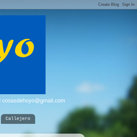
mail cosasdehoyo@gmail.com
Callejero