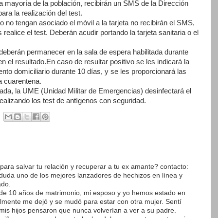
a mayoría de la población, recibirán un SMS de la Dirección
ara la realización del test.
 no tengan asociado el móvil a la tarjeta no recibirán el SMS,
realice el test. Deberán acudir portando la tarjeta sanitaria o el
 deberán permanecer en la sala de espera habilitada durante
el resultado.En caso de resultar positivo se les indicará la
to domiciliario durante 10 días, y se les proporcionará las
a cuarentena.
ada, la UME (Unidad Militar de Emergencias) desinfectará el
ealizando los test de antígenos con seguridad.
para salvar tu relación y recuperar a tu ex amante? contacto:
uda uno de los mejores lanzadores de hechizos en línea y
ado.
de 10 años de matrimonio, mi esposo y yo hemos estado en
almente me dejó y se mudó para estar con otra mujer. Sentí
mis hijos pensaron que nunca volverían a ver a su padre.