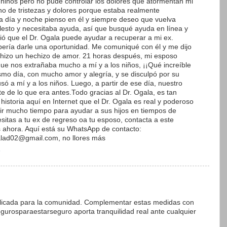
s niños pero no pude controlar los dolores que atormentan mi
no de tristezas y dolores porque estaba realmente
día y noche pienso en él y siempre deseo que vuelva
esto y necesitaba ayuda, así que busqué ayuda en línea y
rió que el Dr. Ogala puede ayudar a recuperar a mi ex.
bería darle una oportunidad. Me comuniqué con él y me dijo
e hizo un hechizo de amor. 21 horas después, mi esposo
ue nos extrañaba mucho a mí y a los niños, ¡¡Qué increíble
smo día, con mucho amor y alegría, y se disculpó por su
usó a mí y a los niños. Luego, a partir de ese día, nuestro
e de lo que era antes.Todo gracias al Dr. Ogala, es tan
historia aquí en Internet que el Dr. Ogala es real y poderoso
vir mucho tiempo para ayudar a sus hijos en tiempos de
sitas a tu ex de regreso oa tu esposo, contacta a este
 ahora. Aquí está su WhatsApp de contacto:
lad02@gmail.com, no llores más
3
xplicada para la comunidad. Complementar estas medidas con
urosparaestarseguro aporta tranquilidad real ante cualquier