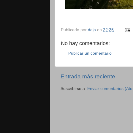
Publicado por
daja
en
22:25
No hay comentarios:
Publicar un comentario
Entrada más reciente
Suscribirse a:
Enviar comentarios (At