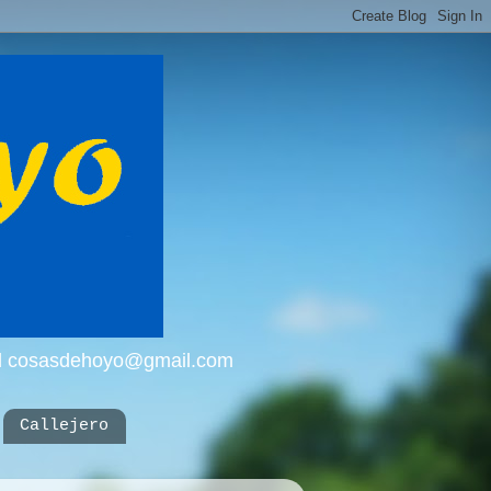
mail cosasdehoyo@gmail.com
Callejero