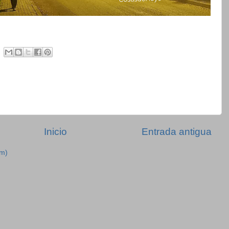
Inicio
Entrada antigua
om)