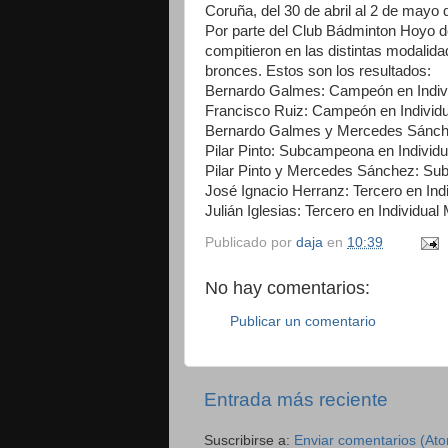
Coruña, del 30 de abril al 2 de mayo 
Por parte del Club Bádminton Hoyo d
compitieron en las distintas modalida
bronces. Estos son los resultados:
Bernardo Galmes: Campeón en Indiv
Francisco Ruiz: Campeón en Individu
Bernardo Galmes y Mercedes Sánch
Pilar Pinto: Subcampeona en Indivi
Pilar Pinto y Mercedes Sánchez: S
José Ignacio Herranz: Tercero en Ind
Julián Iglesias: Tercero en Individual
Publicado por
daja
en
10:39
No hay comentarios:
Publicar un comentario
Entrada más reciente
Suscribirse a:
Enviar comentarios (At