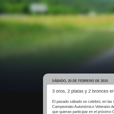
SÁBADO, 20 DE FEBRERO DE 2010
3 oros, 2 platas y 2 bronces 
El pasado sábado se celebró, en las 
Campeonato Autonómico Veterano de l
que quieran participar en el próxim