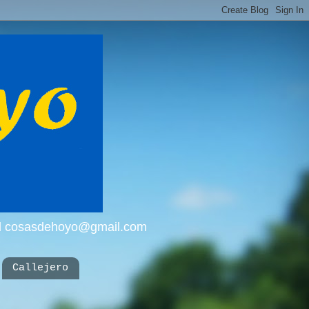
mail cosasdehoyo@gmail.com
Callejero