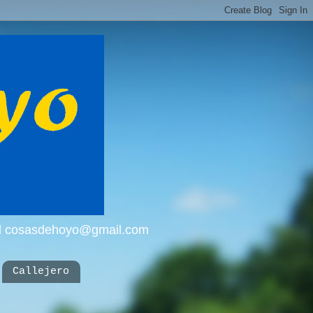
mail cosasdehoyo@gmail.com
Callejero