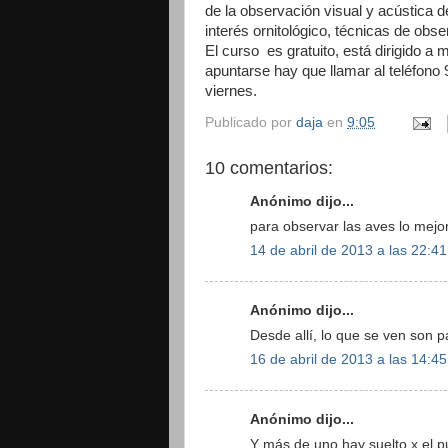
de la observación visual y acústica de
interés ornitológico, técnicas de ob
El curso es gratuito, está dirigido a
apuntarse hay que llamar al teléfono 
viernes.
Publicado por
daja
en
9:05
10 comentarios:
Anónimo dijo...
para observar las aves lo mejor
14 de abril de 2013 a las 22:41
Anónimo dijo...
Desde allí, lo que se ven son p
16 de abril de 2013 a las 14:45
Anónimo dijo...
Y más de uno hay suelto x el pue