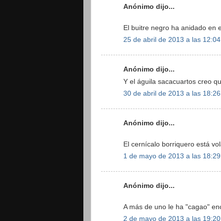
Anónimo dijo...
El buitre negro ha anidado en 
25 de abril de 2013 a las 12:04
Anónimo dijo...
Y el águila sacacuartos creo 
30 de abril de 2013 a las 18:26
Anónimo dijo...
El cernícalo borriquero está v
1 de mayo de 2013 a las 18:29
Anónimo dijo...
A más de uno le ha "cagao" enc
2 de mayo de 2013 a las 19:20