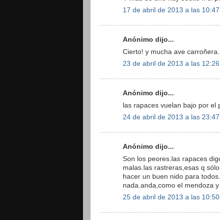
17 de abril de 2013 a las 10:47
Anónimo dijo...
Cierto! y mucha ave carroñera.
23 de abril de 2013 a las 12:26
Anónimo dijo...
las rapaces vuelan bajo por el 
24 de abril de 2013 a las 23:47
Anónimo dijo...
Son los peores.las rapaces digo
malas.las rastreras,esas q sól
hacer un buen nido para todos.
nada.anda,como el mendoza y 
25 de abril de 2013 a las 10:50