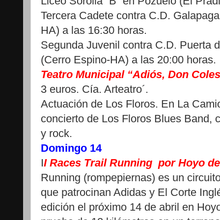
Liceo Sorolla “B” en Pozuelo (El Pradi
Tercera Cadete contra C.D. Galapaga
HA) a las 16:30 horas.
Segunda Juvenil contra C.D. Puerta
(Cerro Espino-HA) a las 20:00 horas.
Teatro Municipal “Adiós, Don Coles
3 euros. Cía. Arteatro´.
Actuación de Los Floros. En La Camio
concierto de Los Floros Blues Band, 
y rock.
Domingo 14
I
I Races Trail Running por Hoyo d
Running (rompepiernas) es un circuit
que patrocinan Adidas y El Corte In
edición el próximo 14 de abril en Ho