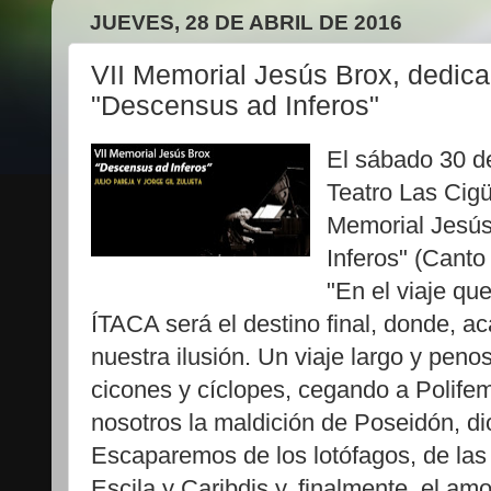
JUEVES, 28 DE ABRIL DE 2016
VII Memorial Jesús Brox, dedic
"Descensus ad Inferos"
El sábado 30 de 
Teatro Las Cigü
Memorial Jesús
Inferos" (Canto
"En el viaje que
ÍTACA será el destino final, donde, 
nuestra ilusión. Un viaje largo y pen
cicones y cíclopes, cegando a Polife
nosotros la maldición de Poseidón, dio
Escaparemos de los lotófagos, de las
Escila y Caribdis y, finalmente, el am