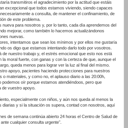
aría transmitiros el agradecimiento por la actitud que estáis
 tan excepcional que todos estamos viviendo, siendo capaces
nnecesariamente a consulta, de mantener el confinamiento, de
tión de este problema.
s nueva para nosotros y, por lo tanto, cada día aprendemos del
ntando mejorar, como también lo hacemos actualizándonos
iones nuevas.
ores, intentamos que sean los mínimos y por ellos me gustaría
do os digo que estamos intentando darlo todo por vosotros.
 de nuestro trabajo y, el estrés emocional que esto nos está
 la moral fuerte, con ganas y con la certeza de que, aunque el
rgo, queda menos para lograr ver la luz al final del mismo.
stro apoyo, pacientes haciendo protecciones para nuestros
 o materiales, y como no, el aplauso diario a las 20:00h,
no podemos oír porque estamos atendiéndoos, pero que
 de vuestro apoyo.
miento, especialmente con niños, y aún nos queda al menos la
s diarias y si la situación os supera, contad con nosotros, aquí
nes de semana continúa abierto 24 horas el Centro de Salud de
 ante cualquier consulta urgente".