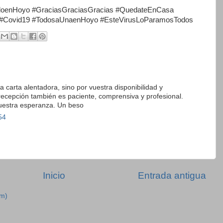
oenHoyo #GraciasGraciasGracias #QuedateEnCasa
#Covid19 #TodosaUnaenHoyo #EsteVirusLoParamosTodos
 carta alentadora, sino por vuestra disponibilidad y
ecepción también es paciente, comprensiva y profesional.
uestra esperanza. Un beso
54
Inicio
Entrada antigua
om)