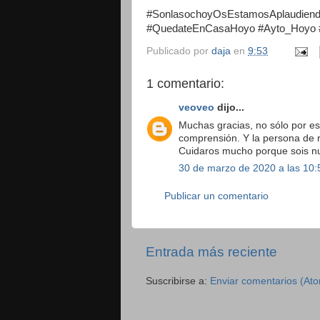
#SonlasochoyOsEstamosAplaudiend
#QuedateEnCasaHoyo #Ayto_Hoyo 
Publicado por
daja
en
9:53
1 comentario:
veoveo
dijo...
Muchas gracias, no sólo por esa
comprensión. Y la persona de r
Cuidaros mucho porque sois n
30 de marzo de 2020 a las 10:
Publicar un comentario
Entrada más reciente
Suscribirse a:
Enviar comentarios (At