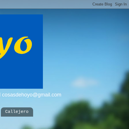
mail cosasdehoyo@gmail.com
Callejero