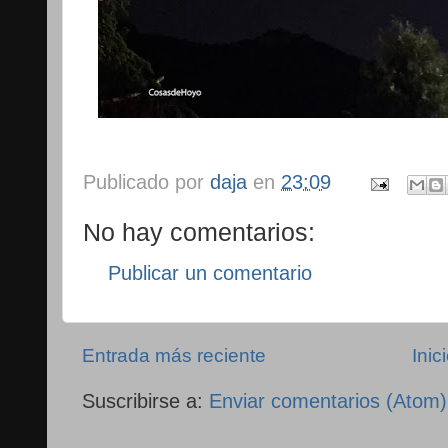
Publicado por
daja
en
23:09
No hay comentarios:
Publicar un comentario
Entrada más reciente
Inic
Suscribirse a:
Enviar comentarios (Atom)