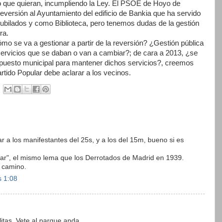
o que quieran, incumpliendo la Ley. El PSOE de Hoyo de
versión al Ayuntamiento del edificio de Bankia que ha servido
ubilados y como Biblioteca, pero tenemos dudas de la gestión
ra.
mo se va a gestionar a partir de la reversión? ¿Gestión pública
servicios que se daban o van a cambiar?; de cara a 2013, ¿se
esupuesto municipal para mantener dichos servicios?, creemos
rtido Popular debe aclarar a los vecinos.
r a los manifestantes del 25s, y a los del 15m, bueno si es
sar", el mismo lema que los Derrotados de Madrid en 1939.
o camino.
s 1:08
itas. Vete al parque anda...