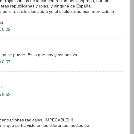
er rojos son los de la concentración del Congreso, que por
deras republicanas y rojas, y ninguna de España.
policía, a ellos les subía yo el sueldo, que bien merecido lo
os.
s 0:22
 no se puede. Es lo que hay y así nos va.
s 8:57
!
s 9:52
ncentraciones radicales, IMPECABLE!!!!.
lo que se ha visto en los diferentes medios de