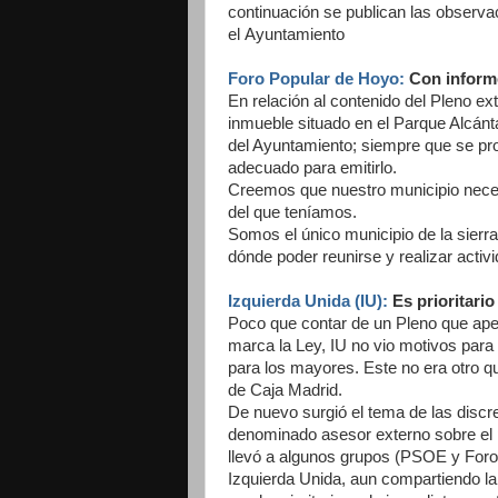
continuación se publican las observac
el Ayuntamiento
Foro Popular de Hoyo:
Con informe
En relación al contenido del Pleno ex
inmueble situado en el Parque Alcánt
del Ayuntamiento; siempre que se pro
adecuado para emitirlo.
Creemos que nuestro municipio nece
del que teníamos.
Somos el único municipio de la sier
dónde poder reunirse y realizar activ
Izquierda Unida (IU):
Es prioritario
Poco que contar de un Pleno que ape
marca la Ley, IU no vio motivos para 
para los mayores. Este no era otro que
de Caja Madrid.
De nuevo surgió el tema de las discre
denominado asesor externo sobre el 
llevó a algunos grupos (PSOE y Foro
Izquierda Unida, aun compartiendo la