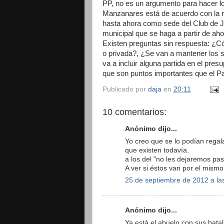
PP, no es un argumento para hacer l
Manzanares está de acuerdo con la re
hasta ahora como sede del Club de J
municipal que se haga a partir de aho
Existen preguntas sin respuesta: ¿Có
o privada?, ¿Se van a mantener los 
va a incluir alguna partida en el pr
que son puntos importantes que el Pa
Publicado por
daja
en
20:11
10 comentarios:
Anónimo dijo...
Yo creo que se lo podían regala
que existen todavía.
a los del "no les dejaremos pa
A ver si éstos van por el mism
25 de septiembre de 2012 a la
Anónimo dijo...
Ya está el abuelo con sus batall