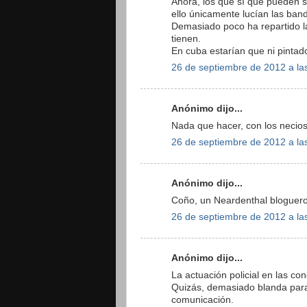
Ahora, los que sí que pueden s
ello únicamente lucían las ban
Demasiado poco ha repartido la 
tienen.
En cuba estarían que ni pintad
26 de septiembre de 2012 a la
Anónimo dijo...
Nada que hacer, con los necios
26 de septiembre de 2012 a la
Anónimo dijo...
Coño, un Neardenthal bloguero
26 de septiembre de 2012 a la
Anónimo dijo...
La actuación policial en las co
Quizás, demasiado blanda para 
comunicación.