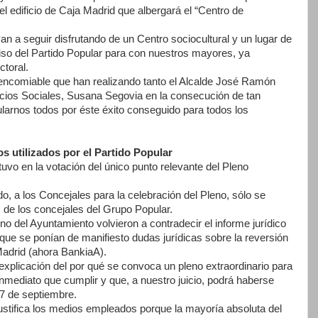
el edificio de Caja Madrid que albergará el “Centro de
 a seguir disfrutando de un Centro sociocultural y un lugar de
o del Partido Popular para con nuestros mayores, ya
toral.
encomiable que han realizando tanto el Alcalde José Ramón
cios Sociales, Susana Segovia en la consecución de tan
arnos todos por éste éxito conseguido para todos los
os utilizados por el Partido Popular
vo en la votación del único punto relevante del Pleno
o, a los Concejales para la celebración del Pleno, sólo se
 de los concejales del Grupo Popular.
o del Ayuntamiento volvieron a contradecir el informe jurídico
que se ponían de manifiesto dudas jurídicas sobre la reversión
Madrid (ahora BankiaA).
 explicación del por qué se convoca un pleno extraordinario para
nmediato que cumplir y que, a nuestro juicio, podrá haberse
 27 de septiembre.
justifica los medios empleados porque la mayoría absoluta del