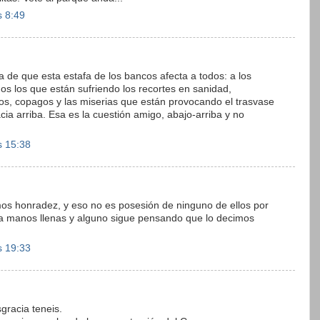
s 8:49
a de que esta estafa de los bancos afecta a todos: a los
dos los que están sufriendo los recortes en sanidad,
os, copagos y las miserias que están provocando el trasvase
ia arriba. Esa es la cuestión amigo, abajo-arriba y no
s 15:38
mos honradez, y eso no es posesión de ninguno de ellos por
a manos llenas y alguno sigue pensando que lo decimos
s 19:33
sgracia teneis.