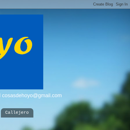
mail cosasdehoyo@gmail.com
Callejero