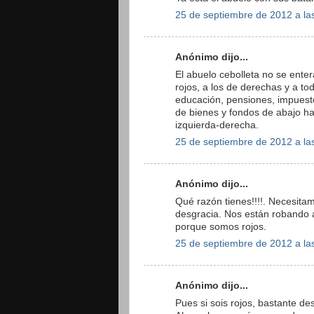
25 de septiembre de 2012 a la
Anónimo dijo...
El abuelo cebolleta no se enter
rojos, a los de derechas y a to
educación, pensiones, impuest
de bienes y fondos de abajo hac
izquierda-derecha.
25 de septiembre de 2012 a la
Anónimo dijo...
Qué razón tienes!!!!. Necesita
desgracia. Nos están robando 
porque somos rojos.
25 de septiembre de 2012 a la
Anónimo dijo...
Pues si sois rojos, bastante de