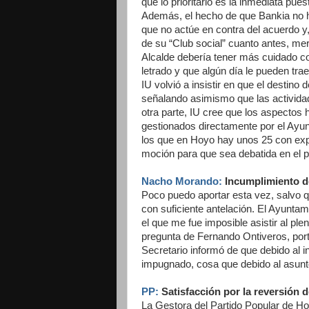
que lo prioritario es la inmediata pu
Además, el hecho de que Bankia no 
que no actúe en contra del acuerdo y
de su “Club social” cuanto antes, mer
Alcalde debería tener más cuidado c
letrado y que algún día le pueden trae
IU volvió a insistir en que el destino
señalando asimismo que las activida
otra parte, IU cree que los aspectos 
gestionados directamente por el Ayu
los que en Hoyo hay unos 25 con expe
moción para que sea debatida en el 
Nacho Morando:
Incumplimiento d
Poco puedo aportar esta vez, salvo q
con suficiente antelación. El Ayunta
el que me fue imposible asistir al ple
pregunta de Fernando Ontiveros, port
Secretario informó de que debido al i
impugnado, cosa que debido al asunto
PP:
Satisfacción por la reversión de
La Gestora del Partido Popular de Ho