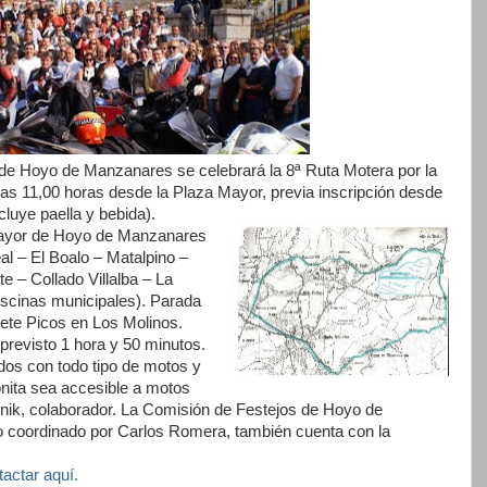
 de Hoyo de Manzanares se celebrará la 8ª Ruta Motera por la
las 11,00 horas desde la Plaza Mayor, previa inscripción desde
cluye paella y bebida).
 Mayor de Hoyo de Manzanares
l – El Boalo – Matalpino –
 – Collado Villalba – La
scinas municipales). Parada
iete Picos en Los Molinos.
revisto 1 hora y 50 minutos.
ados con todo tipo de motos y
nita sea accesible a motos
znik, colaborador. La Comisión de Festejos de Hoyo de
 coordinado por Carlos Romera, también cuenta con la
actar aquí.