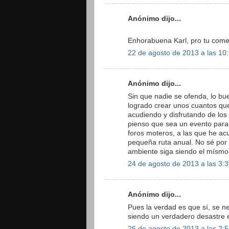
Anónimo dijo...
Enhorabuena Karl, pro tu come
22 de agosto de 2013 a las 10
Anónimo dijo...
Sin que nadie se ofenda, lo b
logrado crear unos cuantos qu
acudiendo y disfrutando de los
pienso que sea un evento para 
foros moteros, a las que he ac
pequeña ruta anual. No sé por 
ambiente siga siendo el mísm
24 de agosto de 2013 a las 3:
Anónimo dijo...
Pues la verdad es que sí, se n
siendo un verdadero desastre e
26 de agosto de 2013 a las 2: