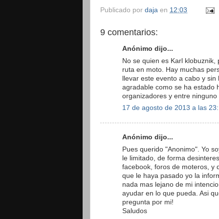
Publicado por
daja
en
12:03
9 comentarios:
Anónimo dijo...
No se quien es Karl klobuznik
ruta en moto. Hay muchas pers
llevar este evento a cabo y sin
agradable como se ha estado h
organizadores y entre ninguno 
17 de agosto de 2013 a las 23
Anónimo dijo...
Pues querido "Anonimo". Yo soy
le limitado, de forma desinter
facebook, foros de moteros, y 
que le haya pasado yo la infor
nada mas lejano de mi intenci
ayudar en lo que pueda. Asi qu
pregunta por mi!
Saludos