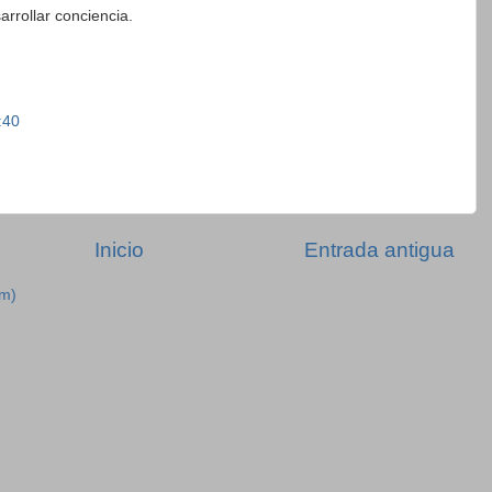
arrollar conciencia.
:40
Inicio
Entrada antigua
om)