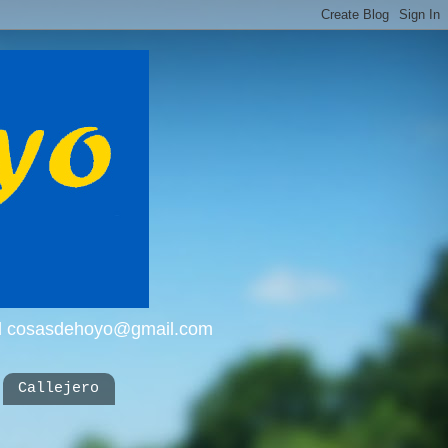
mail cosasdehoyo@gmail.com
Callejero