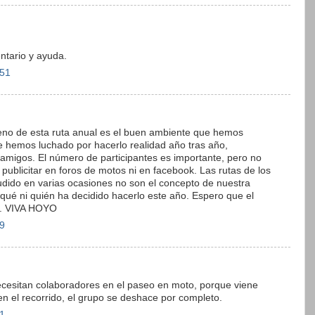
ntario y ayuda.
:51
ueno de esta ruta anual es el buen ambiente que hemos
e hemos luchado por hacerlo realidad año tras año,
 amigos. El número de participantes es importante, pero no
publicitar en foros de motos ni en facebook. Las rutas de los
udido en varias ocasiones no son el concepto de nuestra
qué ni quién ha decidido hacerlo este año. Espero que el
o. VIVA HOYO
39
ecesitan colaboradores en el paseo en moto, porque viene
n el recorrido, el grupo se deshace por completo.
51