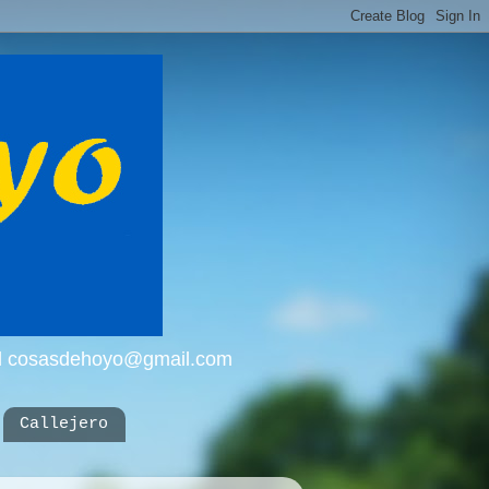
mail cosasdehoyo@gmail.com
Callejero