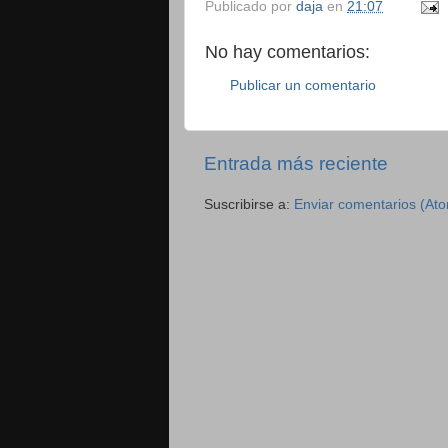
Publicado por
daja
en
21:07
No hay comentarios:
Publicar un comentario
Entrada más reciente
Suscribirse a:
Enviar comentarios (At