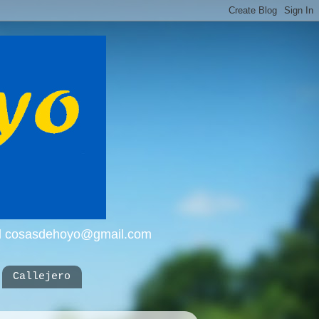
mail cosasdehoyo@gmail.com
Callejero