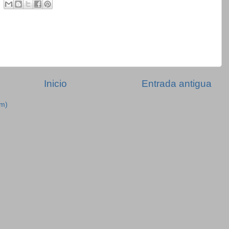
Inicio
Entrada antigua
om)