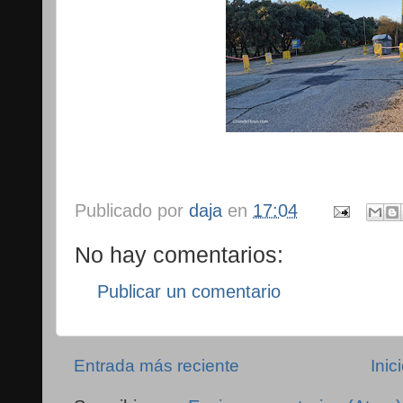
Publicado por
daja
en
17:04
No hay comentarios:
Publicar un comentario
Entrada más reciente
Inic