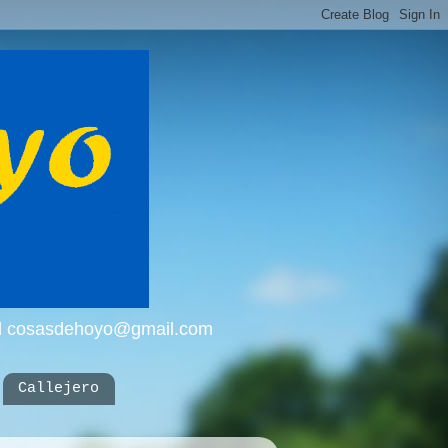
mail cosasdehoyo@gmail.com
Callejero