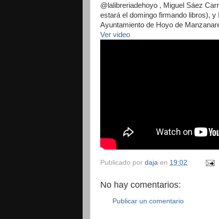
@lalibreriadehoyo , Miguel Sáez Carr
estará el domingo firmando libros), y
Ayuntamiento de Hoyo de Manzanar
Ver video
Publicado por
daja
en
19:02
No hay comentarios:
Publicar un comentario