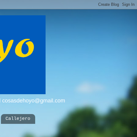
mail cosasdehoyo@gmail.com
Callejero