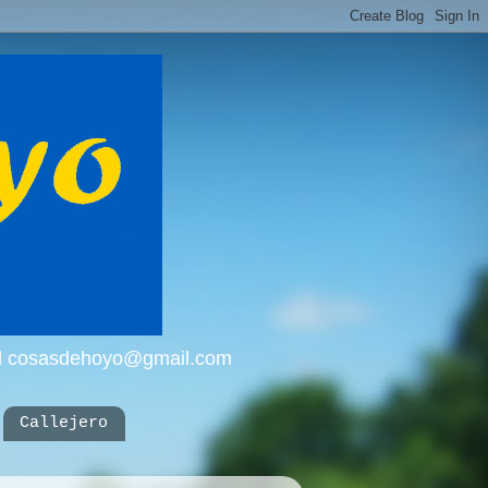
mail cosasdehoyo@gmail.com
Callejero