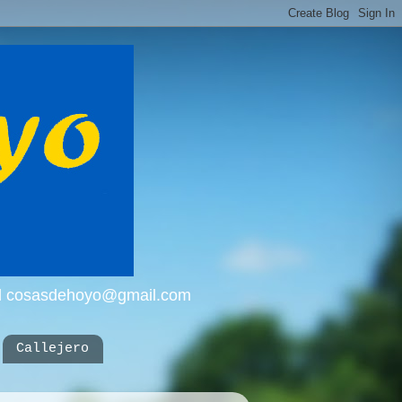
mail cosasdehoyo@gmail.com
Callejero