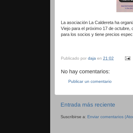
La asociación La Caldereta ha organi
Viejo para el próximo 17 de octubre, 
para los socios y tiene precios espec
Publicado por
daja
en
21:02
No hay comentarios:
Publicar un comentario
Entrada más reciente
Suscribirse a:
Enviar comentarios (At