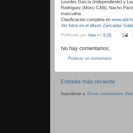
Lourdes García (independiente) y Lu
Rodríguez (Morci CAB), Nacho Pacios
masculina.
Clasificación completa en
www.adcho
Ver fotos en el álbum Zancadas Solid
Publicado por
daja
en
9:39
No hay comentarios:
Publicar un comentario
Entrada más reciente
Suscribirse a:
Enviar comentarios (At