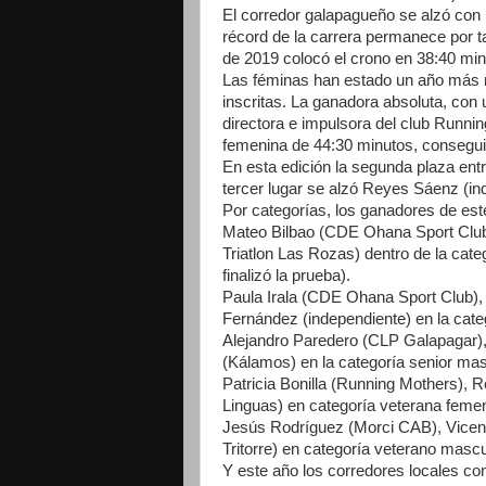
El corredor galapagueño se alzó con l
récord de la carrera permanece por t
de 2019 colocó el crono en 38:40 min
Las féminas han estado un año más 
inscritas. La ganadora absoluta, con u
directora e impulsora del club Runnin
femenina de 44:30 minutos, consegui
En esta edición la segunda plaza ent
tercer lugar se alzó Reyes Sáenz (in
Por categorías, los ganadores de est
Mateo Bilbao (CDE Ohana Sport Club
Triatlon Las Rozas) dentro de la cate
finalizó la prueba).
Paula Irala (CDE Ohana Sport Club),
Fernández (independiente) en la cate
Alejandro Paredero (CLP Galapagar),
(Kálamos) en la categoría senior mas
Patricia Bonilla (Running Mothers),
Linguas) en categoría veterana femen
Jesús Rodríguez (Morci CAB), Vicen
Tritorre) en categoría veterano mascu
Y este año los corredores locales co