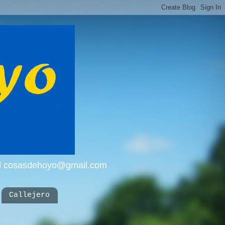
mail cosasdehoyo@gmail.com
Callejero