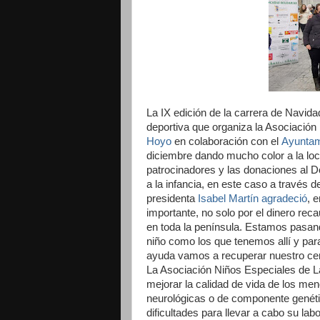
La IX edición de la carrera de Navid
deportiva que organiza la Asociació
Hoyo
en colaboración con el
Ayuntam
diciembre dando mucho color a la loca
patrocinadores y las donaciones al 
a la infancia, en este caso a través
presidenta
Isabel Martín agradeció
, 
importante, no solo por el dinero re
en toda la península. Estamos pasand
niño como los que tenemos allí y par
ayuda vamos a recuperar nuestro cen
La Asociación Niños Especiales de L
mejorar la calidad de vida de los me
neurológicas o de componente genét
dificultades para llevar a cabo su la