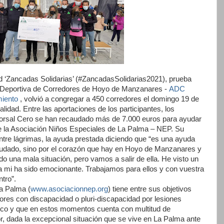
ad ‘Zancadas Solidarias’ (#ZancadasSolidarias2021), prueba
n Deportiva de Corredores de Hoyo de Manzanares -
ADC
iento
, volvió a congregar a 450 corredores el domingo 19 de
lidad. Entre las aportaciones de los participantes, los
Dorsal Cero se han recaudado más de 7.000 euros para ayudar
 de la Asociación Niños Especiales de La Palma – NEP. Su
entre lágrimas, la ayuda prestada diciendo que “es una ayuda
caudado, sino por el corazón que hay en Hoyo de Manzanares y
o una mala situación, pero vamos a salir de ella. He visto un
a mi ha sido emocionante. Trabajamos para ellos y con vuestra
tro”.
a Palma (
www.asociacionnep.org
) tiene entre sus objetivos
nores con discapacidad o pluri-discapacidad por lesiones
ico y que en estos momentos cuenta con multitud de
bor, dada la excepcional situación que se vive en La Palma ante