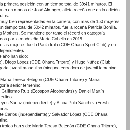
a primera posición con un tiempo total de 39:41 minutos. El
anto en manos de José Almagro, atleta roceño que en la edición
utos.
muy bien representadas en la carrera, con más de 150 mujeres
n tiempo total de 50:42 minutos, fue la roceña Patricia Bonilla,
g Mothers. Se mantiene por tanto el récord en categoría
dos por la madrileña Marta Cabello en 2019.
re las mujeres fue la Paula Irala (CDE Ohana Sport Club) y en
dependiente).
e año han sido:
), Diego López (CDE Ohana Tritorre) y Hugo Núñez (Club
goría juvenil masculina (ninguna corredora de juvenil femenino
 María Teresa Betegón (CDE Ohana Tritorre) y María
goría senior femenino.
 Guillermo Ruiz (Ecosport Alcobendas) y Daniel Martín
culino.
 Reyes Sáenz (independiente) y Ainoa Polo Sánchez (Fresh
ina.
te Carlos (independiente) y Salvador López (CDE Ohana
lino.
n trofeo han sido: María Teresa Betegón (CDE Ohana Tritorre),