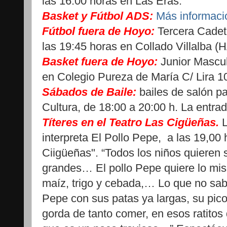
las 16:00 horas en Las Eras.
Basket y Fútbol ADS:
Más informaci
Fútbol fuera de Hoyo:
Tercera Cadete 
las 19:45 horas en Collado Villalba (H
Basket fuera de Hoyo:
Junior Mascu
en Colegio Pureza de María C/ Lira 10
Sábados de Baile:
bailes de salón p
Cultura, de 18:00 a 20:00 h. La entrad
Títeres en el Teatro Las Cigüeñas.
L
interpreta El Pollo Pepe, a las 19,00 
Ciigüeñas". “Todos los niños quieren
grandes… El pollo Pepe quiere lo mi
maíz, trigo y cebada,… Lo que no sab
Pepe con sus patas ya largas, su pico
gorda de tanto comer, en esos ratitos