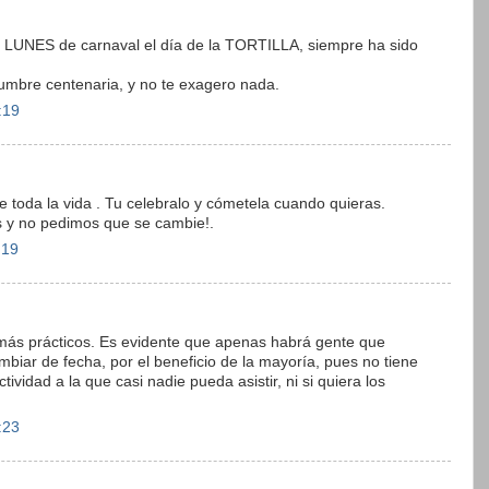
el LUNES de carnaval el día de la TORTILLA, siempre ha sido
umbre centenaria, y no te exagero nada.
:19
s de toda la vida . Tu celebralo y cómetela cuando quieras.
s y no pedimos que se cambie!.
:19
más prácticos. Es evidente que apenas habrá gente que
biar de fecha, por el beneficio de la mayoría, pues no tiene
ividad a la que casi nadie pueda asistir, ni si quiera los
:23