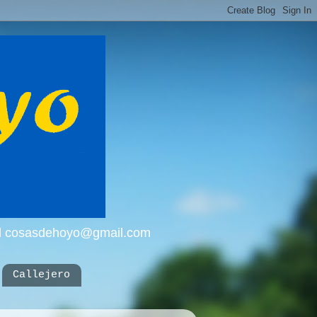
mail cosasdehoyo@gmail.com
Callejero