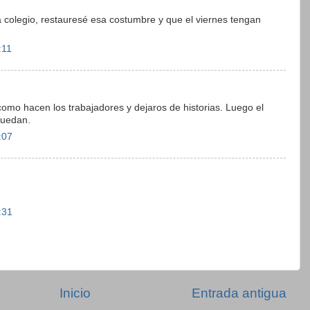
bía colegio, restauresé esa costumbre y que el viernes tengan
:11
como hacen los trabajadores y dejaros de historias. Luego el
puedan.
:07
:31
Inicio
Entrada antigua