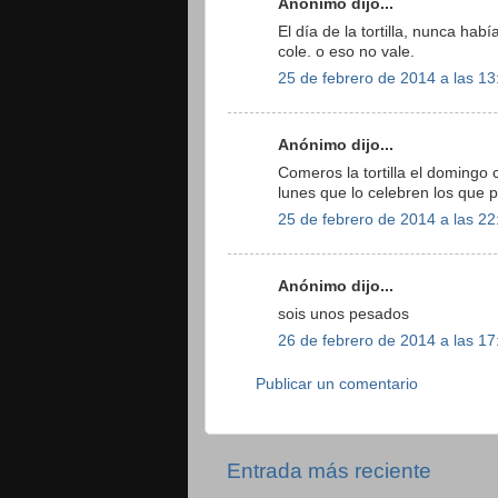
Anónimo dijo...
El día de la tortilla, nunca ha
cole. o eso no vale.
25 de febrero de 2014 a las 13
Anónimo dijo...
Comeros la tortilla el domingo 
lunes que lo celebren los que 
25 de febrero de 2014 a las 22
Anónimo dijo...
sois unos pesados
26 de febrero de 2014 a las 17
Publicar un comentario
Entrada más reciente