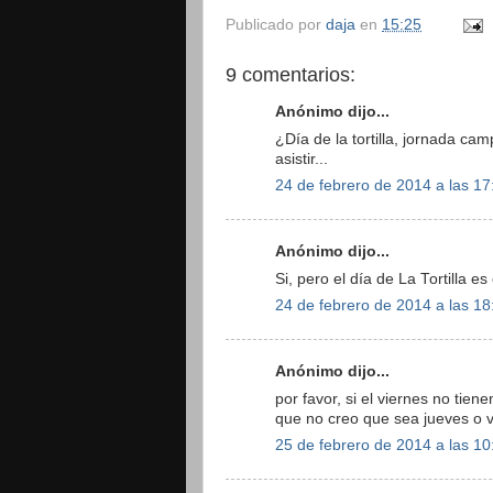
Publicado por
daja
en
15:25
9 comentarios:
Anónimo dijo...
¿Día de la tortilla, jornada c
asistir...
24 de febrero de 2014 a las 17
Anónimo dijo...
Si, pero el día de La Tortilla e
24 de febrero de 2014 a las 18
Anónimo dijo...
por favor, si el viernes no tiene
que no creo que sea jueves o 
25 de febrero de 2014 a las 10