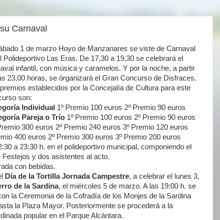
su Carnaval
sábado 1 de marzo Hoyo de Manzanares se viste de Carnaval
l Polideportivo Las Eras. De 17,30 a 19,30 se celebrará el
aval infantil, con música y caramelos. Y por la noche, a partir
as 23,00 horas, se órganizará el Gran Concurso de Disfraces.
premios establecidos por la Concejalía de Cultura para este
curso son:
goría Individual
1º Premio 100 euros 2º Premio 90 euros
goría Pareja o Trío
1º Premio 100 euros 2º Premio 90 euros
remio 300 euros 2º Premio 240 euros 3º Premio 120 euros
mio 400 euros 2º Premio 300 euros 3º Premio 200 euros
:30 a 23:30 h. en el polideportivo municipal, componiendo el
Festejos y dos asistentes al acto.
trada con bebidas.
el
Día de la Tortilla Jornada Campestre
, a celebrar el lunes 3,
erro de la Sardina
, el miércoles 5 de marzo. A las 19:00 h. se
 con la Ceremonia de la Cofradía de los Monjes de la Sardina
asta la Plaza Mayor. Posteriormente se procederá a la
rdinada popular en el Parque Alcántara.