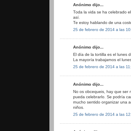
Anónimo dijo...
Toda la vida se ha celebrado 
así.
Te estoy hablando de una cost
25 de febrero de 2014 a las 10
Anónimo dijo...
El día de la tortilla es el lune
La mayoría trabajamos el lune
25 de febrero de 2014 a las 11
Anónimo dijo...
No os obcequeis, hay que ser 
pueda celebrarlo. Se podría cam
mucho sentido organizar una act
niños.
25 de febrero de 2014 a las 12