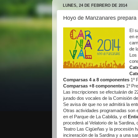
LUNES, 24 DE FEBRERO DE 2014
Hoyo de Manzanares prepara 
El 
en e
carn
de l
Los 
con
Cate
Cate
Comparsas 4 a 8 componentes
1º P
Comparsas +8 componentes
1º Pre
Las inscripciones se efectuárán de 22
jurado dos vocales de la Comisión de 
Se avisa de que no se admitirá la en
Otras actividades programadas son 
en el Parque de La Cabilda, y el
Enti
procederá al Velatorio de la Sardina,
Teatro Las Cigüeñas y la procesión h
incineración de la Sardina y a una sa