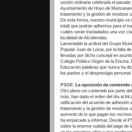
sesión ordinaria celebrada el pasado j
Ayuntamiento de Hoyo de Manzanares
tratamiento y la gestión de residuos 
De esta forma, nuestro municipio se
total) que podrán adherirse para el t
cuáles serán trasladados una vez cla
localidad de Alcobendas.
Lamentable la actitud del Grupo Munic
Popular Juan de Lózar, por la falta de
llevadas por dicho concejal en asunt
Colegio Público Virgen de la Encina.
Educación palabras que nunca ha dich
los padres y el desprestigio personal
PSOE:
La oposición da contenido 
Otro pleno sin contenido por parte de
más, han dado el orden del día al Alca
ratificación del acuerdo de adhesión
tratamiento y la gestión de residuos
aumento de lo que pagan los vecinos 
ha empezado a informar. Desde el P
sobre la enorme subida del pago de 
en los próximos años y que expliquen