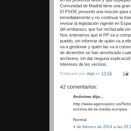
Comunidad de Madrid tiene una gran 
El PSOE presentó una moción para que
inmediatamente y no continuar la tra
revisar la legislación vigente en Esp
del embarazo, que fue rechazada sin e
Nos enteramos que el PP va a comprar
pueblo, sin informar de quién va a efe
va a gestionar y quién las va a con
de diciembre se han amortizado cuatro
archivera, sin dar ninguna explicació
intereses de los vecinos.
Publicado por
daja
en
13:55
42 comentarios:
Anónimo dijo...
http://www.agenciasinc.es/Noti
encima-de-la-media-europea
Normal
4 de febrero de 2014 a las 20: