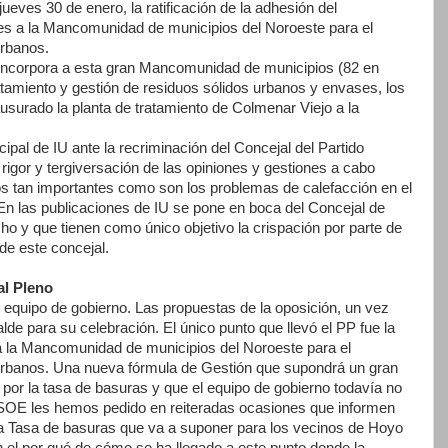
ueves 30 de enero, la ratificación de la adhesión del
 a la Mancomunidad de municipios del Noroeste para el
urbanos.
 incorpora a esta gran Mancomunidad de municipios (82 en
ratamiento y gestión de residuos sólidos urbanos y envases, los
usurado la planta de tratamiento de Colmenar Viejo a la
ipal de IU ante la recriminación del Concejal del Partido
 rigor y tergiversación de las opiniones y gestiones a cabo
os tan importantes como son los problemas de calefacción en el
 En las publicaciones de IU se pone en boca del Concejal de
o y que tienen como único objetivo la crispación por parte de
 de este concejal.
al Pleno
l equipo de gobierno. Las propuestas de la oposición, un vez
lde para su celebración. El único punto que llevó el PP fue la
 a la Mancomunidad de municipios del Noroeste para el
 urbanos. Una nueva fórmula de Gestión que supondrá un gran
por la tasa de basuras y que el equipo de gobierno todavía no
SOE les hemos pedido en reiteradas ocasiones que informen
la Tasa de basuras que va a suponer para los vecinos de Hoyo
 el por qué de cómo se ha llegado a este punto donde la