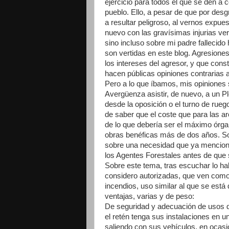
ejercicio para todos el que se den a
pueblo. Ello, a pesar de que por des
a resultar peligroso, al vernos expue
nuevo con las gravísimas injurias ve
sino incluso sobre mi padre fallecid
son vertidas en este blog. Agresione
los intereses del agresor, y que const
hacen públicas opiniones contrarias a
Pero a lo que íbamos, mis opiniones 
Avergüenza asistir, de nuevo, a un 
desde la oposición o el turno de rueg
de saber que el coste que para las a
de lo que debería ser el máximo órgan
obras benéficas más de dos años. So
sobre una necesidad que ya mencioné
los Agentes Forestales antes de que 
Sobre este tema, tras escuchar lo ha
considero autorizadas, que ven como 
incendios, uso similar al que se est
ventajas, varias y de peso:
De seguridad y adecuación de usos de
el retén tenga sus instalaciones en u
saliendo con sus vehículos, en ocasi