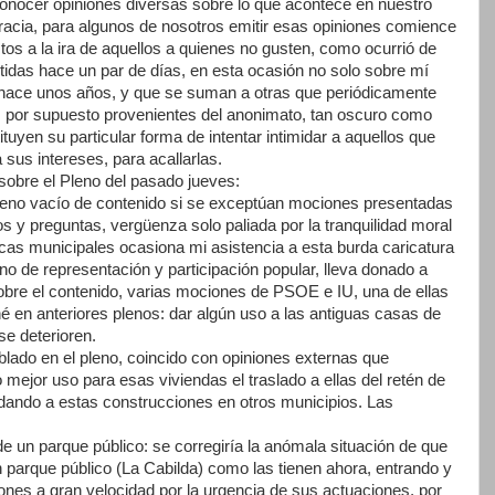
 conocer opiniones diversas sobre lo que acontece en nuestro
gracia, para algunos de nosotros emitir esas opiniones comience
stos a la ira de aquellos a quienes no gusten, como ocurrió de
rtidas hace un par de días, en esta ocasión no solo sobre mí
o hace unos años, y que se suman a otras que periódicamente
s por supuesto provenientes del anonimato, tan oscuro como
ituyen su particular forma de intentar intimidar a aquellos que
 sus intereses, para acallarlas.
sobre el Pleno del pasado jueves:
Pleno vacío de contenido si se exceptúan mociones presentadas
os y preguntas, vergüenza solo paliada por la tranquilidad moral
rcas municipales ocasiona mi asistencia a esta burda caricatura
o de representación y participación popular, lleva donado a
bre el contenido, varias mociones de PSOE e IU, una de ellas
 en anteriores plenos: dar algún uso a las antiguas casas de
se deterioren.
blado en el pleno, coincido con opiniones externas que
mejor uso para esas viviendas el traslado a ellas del retén de
á dando a estas construcciones en otros municipios. Las
 un parque público: se corregiría la anómala situación de que
n parque público (La Cabilda) como las tienen ahora, entrando y
ones a gran velocidad por la urgencia de sus actuaciones, por