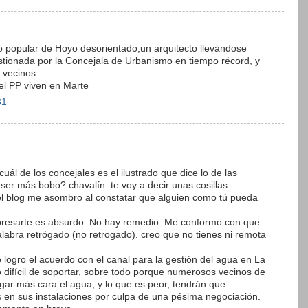
o popular de Hoyo desorientado,un arquitecto llevándose
stionada por la Concejala de Urbanismo en tiempo récord, y
s vecinos
del PP viven en Marte
31
ál de los concejales es el ilustrado que dice lo de las
e ser más bobo? chavalín: te voy a decir unas cosillas:
el blog me asombro al constatar que alguien como tú pueda
xpresarte es absurdo. No hay remedio. Me conformo con que
palabra retrógado (no retrogado). creo que no tienes ni remota
 logro el acuerdo con el canal para la gestión del agua en La
difícil de soportar, sobre todo porque numerosos vecinos de
agar más cara el agua, y lo que es peor, tendrán que
 en sus instalaciones por culpa de una pésima negociación.