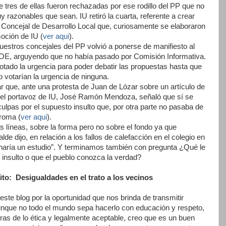
 tres de ellas fueron rechazadas por ese rodillo del PP que no
razonables que sean. IU retiró la cuarta, referente a crear
 Concejal de Desarrollo Local que, curiosamente se elaboraron
moción de IU (
ver aqui
).
uestros concejales del PP volvió a ponerse de manifiesto al
OE, arguyendo que no había pasado por Comisión Informativa.
ado la urgencia para poder debatir las propuestas hasta que
 votarían la urgencia de ninguna.
 que, ante una protesta de Juan de Lózar sobre un artículo de
a, el portavoz de IU, José Ramón Mendoza, señaló que sí se
ulpas por el supuesto insulto que, por otra parte no pasaba de
roma (
ver aqui
).
 líneas, sobre la forma pero no sobre el fondo ya que
lde dijo, en relación a los fallos de calefacción en el colegio en
 haría un estudio”. Y terminamos también con pregunta ¿Qué le
 insulto o que el pueblo conozca la verdad?
ito: Desigualdades en el trato a los vecinos
este blog por la oportunidad que nos brinda de transmitir
unque no todo el mundo sepa hacerlo con educación y respeto,
ras de lo ética y legalmente aceptable, creo que es un buen