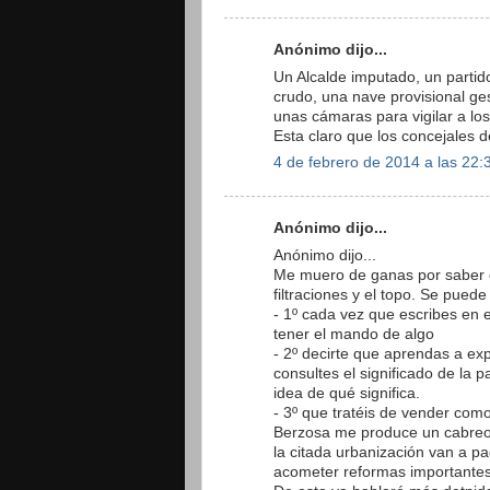
Anónimo dijo...
Un Alcalde imputado, un partid
crudo, una nave provisional ge
unas cámaras para vigilar a lo
Esta claro que los concejales 
4 de febrero de 2014 a las 22:
Anónimo dijo...
Anónimo dijo...
Me muero de ganas por saber cu
filtraciones y el topo. Se pued
- 1º cada vez que escribes en 
tener el mando de algo
- 2º decirte que aprendas a e
consultes el significado de la 
idea de qué significa.
- 3º que tratéis de vender como
Berzosa me produce un cabreo 
la citada urbanización van a p
acometer reformas importantes