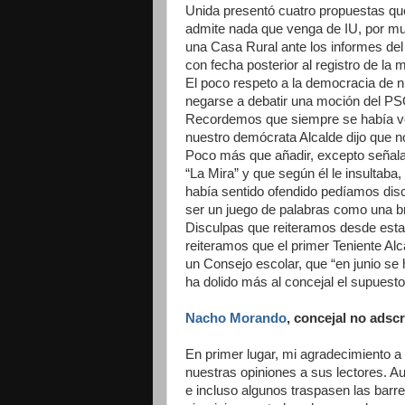
Unida presentó cuatro propuestas que
admite nada que venga de IU, por muy 
una Casa Rural ante los informes del
con fecha posterior al registro de la 
El poco respeto a la democracia de n
negarse a debatir una moción del PS
Recordemos que siempre se había vot
nuestro demócrata Alcalde dijo que no
Poco más que añadir, excepto señalar
“La Mira” y que según él le insultab
había sentido ofendido pedíamos disc
ser un juego de palabras como una b
Disculpas que reiteramos desde estas
reiteramos que el primer Teniente Alca
un Consejo escolar, que “en junio se
ha dolido más al concejal el supuesto
Nacho Morando
, concejal no adscr
En primer lugar, mi agradecimiento a 
nuestras opiniones a sus lectores. A
e incluso algunos traspasen las barre