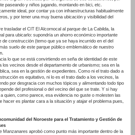
te paseando y niños jugando, montando en bici, etc.
camente ideal, por contar ya con infraestructuras habitualmente
s, y por tener una muy buena ubicación y visibilidad del
e trasladar el CIT El Alcornocal al parque de La Cabilda, la
ideal para ubicarlo: supondría un ahorro económico importante
te de construcción (temo que ya se haya incurrido en el del
e más suelo de este parque público emblemático de nuestro
n.
cia lo que se está convirtiendo en seña de identidad de este
o a los vecinos desde el departamento de urbanismo; sea en la
lica, sea en la gestión de expedientes. Como ni el trato dado a
rucción es equitativo, ni lo es el trato dado a los vecinos, la
endo por desgracia con muchos tópicos y alimentando todo tipo
pende del profesional o del vecino del que se trate. Y si hay
n a quien, como parece, esa evidencia no guste o molesten las
 hacer es plantar cara a la situación y atajar el problema pues,
comunidad del Noroeste para el Tratamiento y Gestión de
ses
de Manzanares aprobó como punto más importante dentro de la