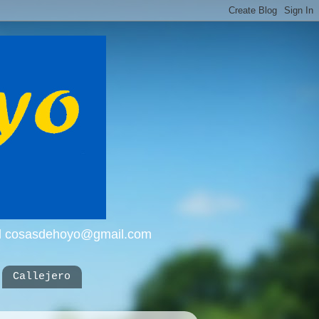
mail cosasdehoyo@gmail.com
Callejero