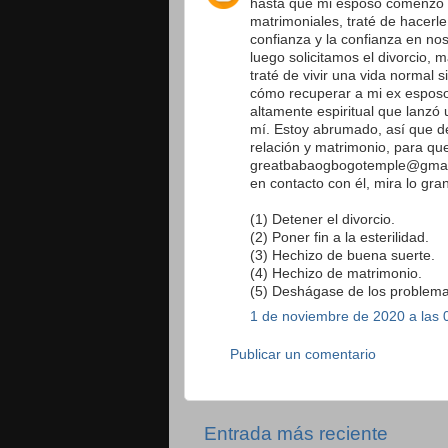
hasta que mi esposo comenzó a
matrimoniales, traté de hacerl
confianza y la confianza en nos
luego solicitamos el divorcio,
traté de vivir una vida normal
cómo recuperar a mi ex esposo
altamente espiritual que lanzó
mí. Estoy abrumado, así que d
relación y matrimonio, para qu
greatbabaogbogotemple@gmail
en contacto con él, mira lo gr
(1) Detener el divorcio.
(2) Poner fin a la esterilidad.
(3) Hechizo de buena suerte.
(4) Hechizo de matrimonio.
(5) Deshágase de los problemas
1 de noviembre de 2020 a las 
Publicar un comentario
Entrada más reciente