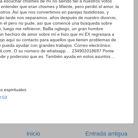
 escuchar chismes de mí no siendo fiel a nuestros votos
e entender que eran chismes y Miente, pero perdió el amor, la
otros. Así que nos convertimos en parejas fastidiosas, y
 más tarde nos separamos. años después de nuestro divorcio,
 sin él pero no pude, así que comencé una búsqueda sobre
, luego me refirieron, BaBa ogbogo, un gran hombre
 un hechizo de amor sobre mí e hizo que mi EX regresara a
ejo aquí su contacto para aquellos que tienen problemas de
e pueda ayudar con grandes trabajos. Correo electrónico:
.com. O su número de whatsapp ... 234902018697 Ponte
ande y poderoso que es. También ayuda en estos asuntos ...
 espirituales.
0:53
Inicio
Entrada antigua