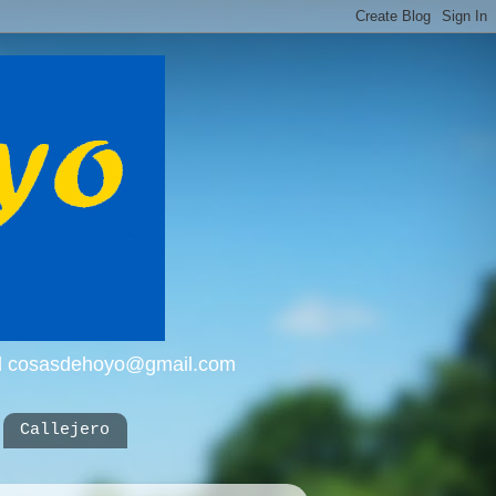
mail cosasdehoyo@gmail.com
Callejero