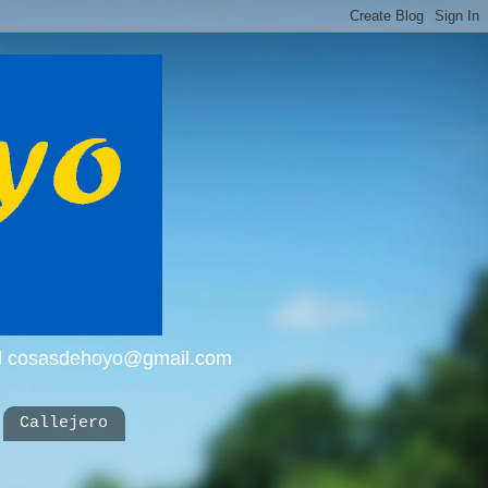
mail cosasdehoyo@gmail.com
Callejero