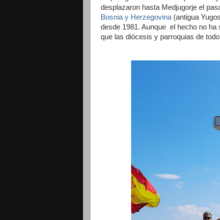
desplazaron hasta Medjugorje el pasa
Bosnia y Herzegovina
(antigua Yugos
desde 1981. Aunque el hecho no ha si
que las diócesis y parroquias de tod