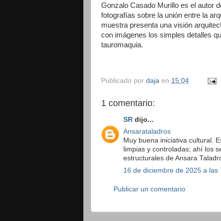
Gonzalo Casado Murillo es el autor d
fotografías sobre la unión entre la ar
muestra presenta una visión arquite
con imágenes los simples detalles que
tauromaquia.
Publicado por
daja
en
15:04
1 comentario:
SR
dijo...
Ansarataladros
Muy buena iniciativa cultural. 
limpias y controladas; ahí los 
estructurales de Ansara Taladr
16 de diciembre de 2025 a las 
Publicar un comentario