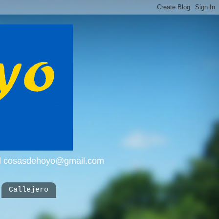
mail cosasdehoyo@gmail.com
Callejero