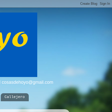
mail cosasdehoyo@gmail.com
Callejero