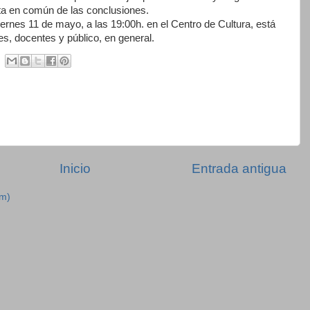
sta en común de las conclusiones.
 viernes 11 de mayo, a las 19:00h. en el Centro de Cultura, está
tes, docentes y público, en general.
Inicio
Entrada antigua
om)