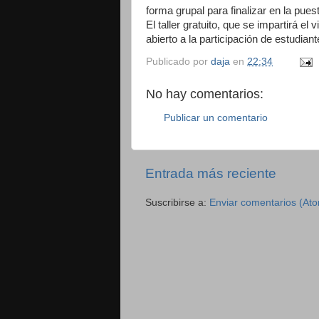
forma grupal para finalizar en la pue
El taller gratuito, que se impartirá el
abierto a la participación de estudian
Publicado por
daja
en
22:34
No hay comentarios:
Publicar un comentario
Entrada más reciente
Suscribirse a:
Enviar comentarios (At