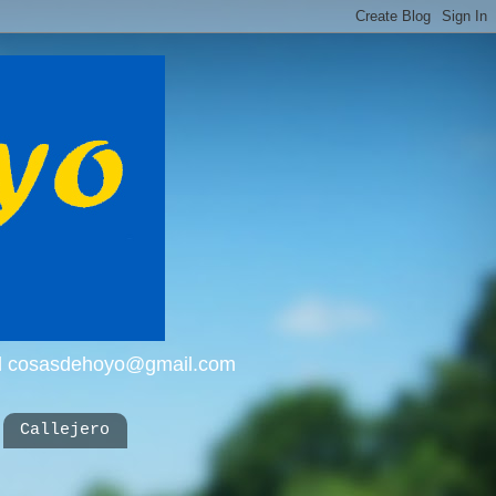
mail cosasdehoyo@gmail.com
Callejero