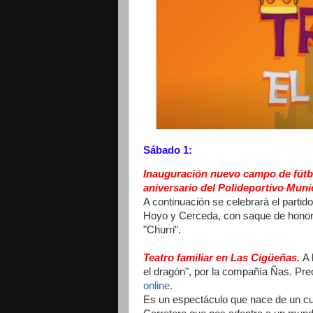
Sábado 1:
Inauguración nuevo campo de fútbo
aniversario del Polideportivo Munic
A continuación se celebrará el partido
Hoyo y Cerceda, con saque de hono
"Churri".
Teatro familiar en Las Cigüeñas.
A 
el dragón", por la compañía Ñas. Prec
online.
Es un espectáculo que nace de un cu