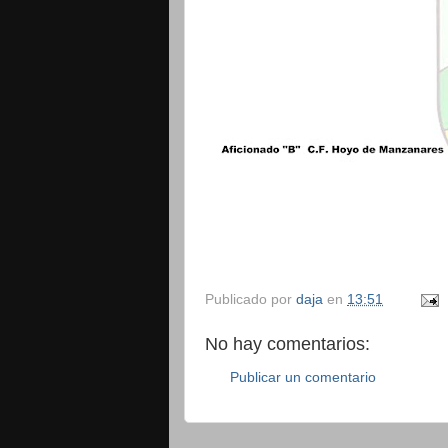
Publicado por
daja
en
13:51
No hay comentarios:
Publicar un comentario