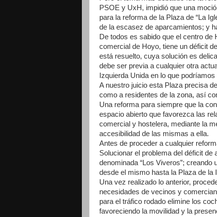
PSOE y UxH, impidió que una moción 
para la reforma de la Plaza de “La Ig
de la escasez de aparcamientos; y ha
De todos es sabido que el centro de 
comercial de Hoyo, tiene un déficit d
está resuelto, cuya solución es delica
debe ser previa a cualquier otra actu
Izquierda Unida en lo que podríamo
A nuestro juicio esta Plaza precisa d
como a residentes de la zona, así co
Una reforma para siempre que la conv
espacio abierto que favorezca las re
comercial y hostelera, mediante la me
accesibilidad de las mismas a ella.
Antes de proceder a cualquier reform
Solucionar el problema del déficit de
denominada “Los Viveros”; creando un
desde el mismo hasta la Plaza de la I
Una vez realizado lo anterior, procede
necesidades de vecinos y comerciante
para el tráfico rodado elimine los c
favoreciendo la movilidad y la presenc