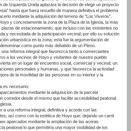
de Izquierda Unida aplazara la decisión de elegir un proyecto
lesia” hasta que fuera resuelto de manera definitiva el problema
cerlo mediante la adquisición del terreno de “Los Viveros”.
Hoyo y concretamente la zona de la Plaza de la Iglesia, la más
e plazas de estacionamiento, que incluso con las existentes no
da y necesitada de la participación vecinal; por ello su solución
ación urbanística en la zona; esta fue la argumentación de
s denominar como punto más debatido de un Pleno.
e una reforma integral que favorezca tanto a comerciantes
mo a los vecinos de Hoyo y visitantes de nuestro pueblo
ierta en un lugar de encuentro social, comercial y vecinal; un
laciones personales y humanas, y que favorezca la actividad
jora de la movilidad de las personas en su interior y la
a es necesario:
 aparcamientos mediante la adquisición de la parcela
 corredor desde el mismo que facilite accesibilidad peatonal
glesia.
r a una reforma integral, definitiva y acorde con las
s; así como con la estética de Hoyo que, dejando un carril
oches aparcados mediante la ampliación de las aceras
ia peatonal lo que permitiría una mayor visibilidad de los