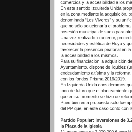
comercios y la accesibilidad a los m
En este sentido Izquierda Unida prop
en la zona mediante la adquisición, p
denominada “Los Viveros” y su unifica
que no sólo solucionaría el problema d
posesión municipal de suelo para otro
Una vez realizado lo anterior, procede
necesidades y estética de Hoyo y qu
favorecer la presencia peatonal en l
la accesibilidad a los mismos.
Para su financiación la adquisición d
Ayuntamiento, dispone de liquidez (
endeudamiento altísima y la reforma in
con los fondos Prisma 2016/2019.
En Izquierda Unida consideramos que 
todo de futuro que el planteamiento 
que en su momento se hizo de refor
Pues bien esta propuesta sólo fue ap
del PP que, en este caso contó con 
Partido Popular: Inversiones de 3,
la Plaza de la Iglesia
1º Inversiones de 3.200.000 € para H