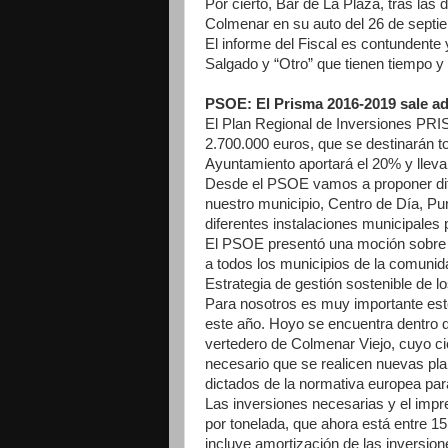
Por cierto, Bar de La Plaza, tras las
Colmenar en su auto del 26 de septie
El informe del Fiscal es contundente
Salgado y “Otro” que tienen tiempo y
PSOE: El Prisma 2016-2019 sale ade
El Plan Regional de Inversiones PR
2.700.000 euros, que se destinarán to
Ayuntamiento aportará el 20% y lleva
Desde el PSOE vamos a proponer dif
nuestro municipio, Centro de Día, Pun
diferentes instalaciones municipales p
El PSOE presentó una moción sobre l
a todos los municipios de la comunid
Estrategia de gestión sostenible de 
Para nosotros es muy importante este
este año. Hoyo se encuentra dentro 
vertedero de Colmenar Viejo, cuyo cie
necesario que se realicen nuevas pla
dictados de la normativa europea par
Las inversiones necesarias y el impr
por tonelada, que ahora está entre 15
incluye amortización de las inversion