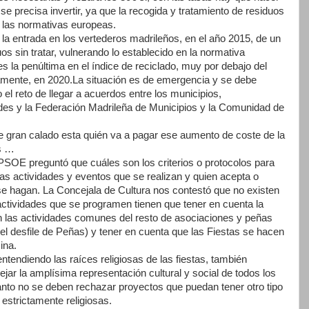
 precisa invertir, ya que la recogida y tratamiento de residuos
las normativas europeas.
 la entrada en los vertederos madrileños, en el año 2015, de un
os sin tratar, vulnerando lo establecido en la normativa
 la penúltima en el índice de reciclado, muy por debajo del
riamente, en 2020.La situación es de emergencia y se debe
el reto de llegar a acuerdos entre los municipios,
es y la Federación Madrileña de Municipios y la Comunidad de
e gran calado esta quién va a pagar ese aumento de coste de la
as …
 PSOE preguntó que cuáles son los criterios o protocolos para
 las actividades y eventos que se realizan y quien acepta o
e hagan. La Concejala de Cultura nos contestó que no existen
ctividades que se programen tienen que tener en cuenta la
n las actividades comunes del resto de asociaciones y peñas
y el desfile de Peñas) y tener en cuenta que las Fiestas se hacen
ina.
endiendo las raíces religiosas de las fiestas, también
jar la amplísima representación cultural y social de todos los
anto no se deben rechazar proyectos que puedan tener otro tipo
estrictamente religiosas.