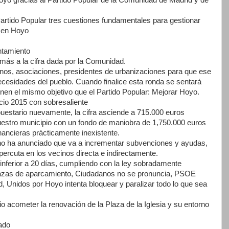
Partido Popular tres cuestiones fundamentales para gestionar
n en Hoyo
untamiento
más a la cifra dada por la Comunidad.
inos, asociaciones, presidentes de urbanizaciones para que ese
ecesidades del pueblo. Cuando finalice esta ronda se sentará
ienen el mismo objetivo que el Partido Popular: Mejorar Hoyo.
icio 2015 con sobresaliente
puestario nuevamente, la cifra asciende a 715.000 euros
uestro municipio con un fondo de maniobra de 1,750.000 euros
ancieras prácticamente inexistente.
erno ha anunciado que va a incrementar subvenciones y ayudas,
repercuta en los vecinos directa e indirectamente.
inferior a 20 días, cumpliendo con la ley sobradamente
 plazas de aparcamiento, Ciudadanos no se pronuncia, PSOE
ad, Unidos por Hoyo intenta bloquear y paralizar todo lo que sea
o acometer la renovación de la Plaza de la Iglesia y su entorno
lado