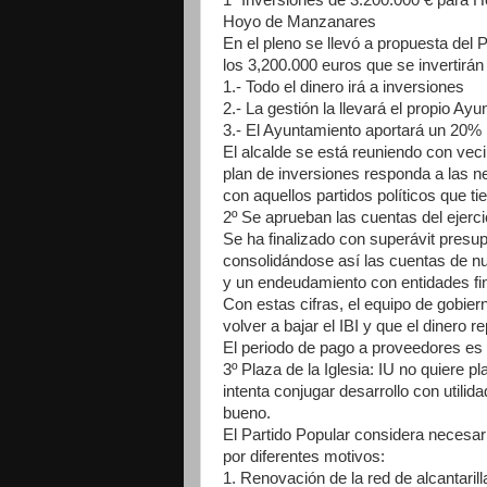
Hoyo de Manzanares
En el pleno se llevó a propuesta del 
los 3,200.000 euros que se invertirá
1.- Todo el dinero irá a inversiones
2.- La gestión la llevará el propio Ay
3.- El Ayuntamiento aportará un 20% 
El alcalde se está reuniendo con vec
plan de inversiones responda a las n
con aquellos partidos políticos que t
2º Se aprueban las cuentas del ejerc
Se ha finalizado con superávit presu
consolidándose así las cuentas de n
y un endeudamiento con entidades fin
Con estas cifras, el equipo de gobi
volver a bajar el IBI y que el dinero 
El periodo de pago a proveedores es 
3º Plaza de la Iglesia: IU no quiere
intenta conjugar desarrollo con utilid
bueno.
El Partido Popular considera necesari
por diferentes motivos:
1. Renovación de la red de alcantaril