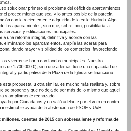
ismos.
uso solucionar primero el problema del déficit de aparcamientos
or el procedimiento que sea, y lo antes posible de la parcela
ción con la recientemente adquirida de la calle Hurtada. Algo
e los aparcamientos, sino que, sobre todo, posibilitaría la
s servicios y edificaciones municipales.
r a una reforma integral, definitiva y acorde con las
e, eliminando los aparcamientos, amplíe las aceras para
a zona, dando mayor visibilidad de los comercios, favoreciendo
e los viveros se haría con fondos municipales. Nuestro
unos de 1.700.000 €), sino que además tiene una capacidad de
tegral y participativa de la Plaza de la Iglesia se financiaría
esta propuesta, u otra similar, es mucho más realista y, sobre
que se propone y que no deja de ser más de lo mismo que aquel
ma y ampliamente rechazado.
oyada por Ciudadanos y no salió adelante por el voto en contra
la inestimable ayuda de la abstención de PSOE y UxH.
2 millones, cuentas de 2015 con sobresaliente y reforma de
oyo gracias al Partido Popular de la Comunidad de Madrid y de