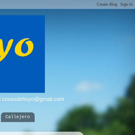
mail cosasdehoyo@gmail.com
Callejero