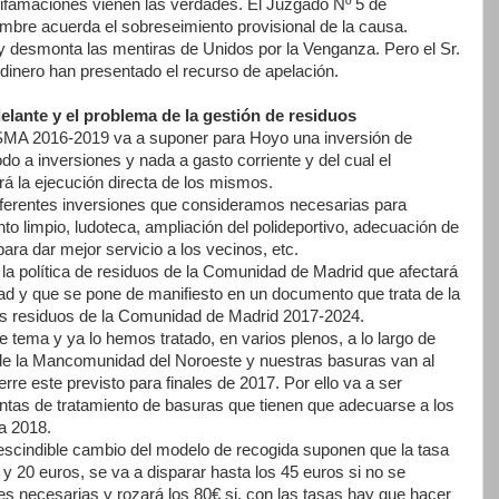
 difamaciones vienen las verdades. El Juzgado Nº 5 de
mbre acuerda el sobreseimiento provisional de la causa.
 y desmonta las mentiras de Unidos por la Venganza. Pero el Sr.
 dinero han presentado el recurso de apelación.
lante y el problema de la gestión de residuos
ISMA 2016-2019 va a suponer para Hoyo una inversión de
do a inversiones y nada a gasto corriente y del cual el
rá la ejecución directa de los mismos.
erentes inversiones que consideramos necesarias para
to limpio, ludoteca, ampliación del polideportivo, adecuación de
ara dar mejor servicio a los vecinos, etc.
a política de residuos de la Comunidad de Madrid que afectará
ad y que se pone de manifiesto en un documento que trata de la
los residuos de la Comunidad de Madrid 2017-2024.
 tema y ya lo hemos tratado, en varios plenos, a lo largo de
de la Mancomunidad del Noroeste y nuestras basuras van al
rre este previsto para finales de 2017. Por ello va a ser
ntas de tratamiento de basuras que tienen que adecuarse a los
a 2018.
escindible cambio del modelo de recogida suponen que la tasa
 y 20 euros, se va a disparar hasta los 45 euros si no se
es necesarias y rozará los 80€ si, con las tasas hay que hacer