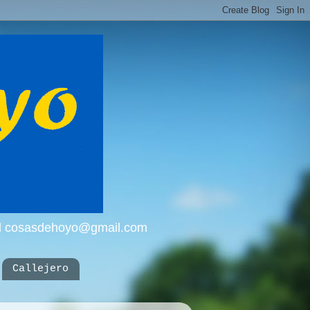
mail cosasdehoyo@gmail.com
Callejero