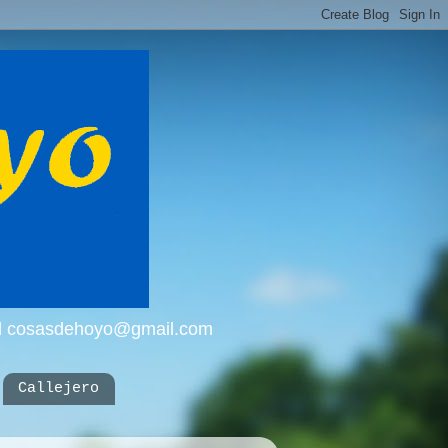
mail cosasdehoyo@gmail.com
Callejero