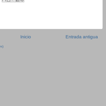
Inicio
Entrada antigua
om)