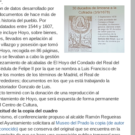
”.
ón de datos desarrollado por
documentos de hace más de
historia del pueblo. Por
 datados entre 1544 y 1607,
e incluye Hoyo, sobre bienes,
es, llevados en apelación al
l villazgo y posesión que tomó
 Hoyo, recogida en 86 páginas,
 se llevaban a cabo la gestión
ezamiento de alcabalas de El Hoyo del Condado del Real del
dula de Felipe II por la que se nombra a Luis Francisco de
e los montes de los términos de Madrid, el Real de
rededores; documentos en los que ya está trabajando la
istoriador Gonzalo de Luis.
cto terminó con la donación de una reproducción al
ntamiento de Hoyo, que será expuesta de forma permanente
l Centro de Cultura,
citud de la copia del cuadro
ismo, el conferenciante propuso al alcalde Ramón Regueiras
el Ayuntamiento solicitara al
Museo del Prado la copia (de autor
conocido)
que se conserva del original que se encuentra en la
propósito de que se haga una exposición publica temporal para