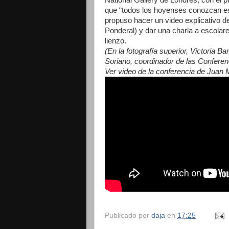
que “todos los hoyenses conozcan es
propuso hacer un video explicativo de
Ponderal) y dar una charla a escolare
lienzo.
(En la fotografía superior, Victoria 
Soriano, coordinador de las Confere
Ver video de la conferencia de Juan 
Publicado por
daja
en
17:25