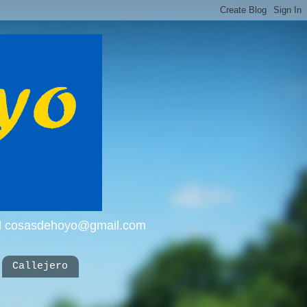
mail cosasdehoyo@gmail.com
Callejero