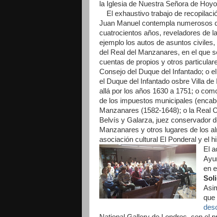
la Iglesia de Nuestra Señora de Hoyo
El exhaustivo trabajo de recopilaci
Juan Manuel contempla numerosos 
cuatrocientos años, reveladores de la 
ejemplo los autos de asuntos civiles,
del Real del Manzanares, en el que s
cuentas de propios y otros particular
Consejo del Duque del Infantado; o e
el Duque del Infantado osbre Villa de
allá por los años 1630 a 1751; o como
de los impuestos municipales (encab
Manzanares (1582-1648); o la Real Cé
Belvís y Galarza, juez conservador d
Manzanares y otros lugares de los al
asociación cultural El Ponderal y el h
El a
Ayu
en e
Soli
Asim
que 
des
National Gallery de Londres, con el 