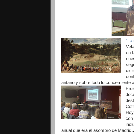
“La 
Velá
en l
nues
seg
dic
conf
antaño y sobre todo lo concerniente a
Prue
docu
dest
Cofr
Hoyo
con 
incl
anual que era el asombro de Madrid…