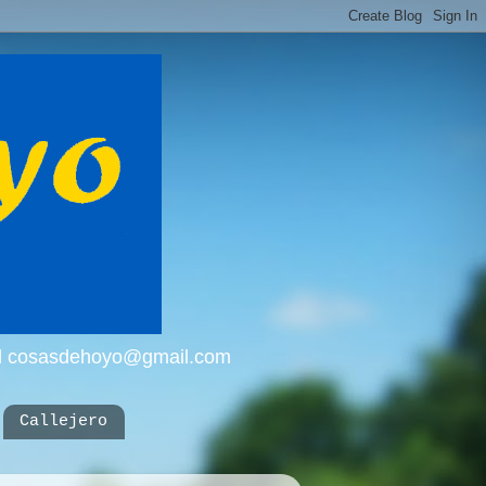
mail cosasdehoyo@gmail.com
Callejero